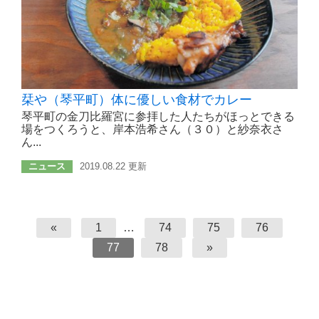
栞や（琴平町）体に優しい食材でカレー
琴平町の金刀比羅宮に参拝した人たちがほっとできる
場をつくろうと、岸本浩希さん（３０）と紗奈衣さ
ん...
ニュース
2019.08.22 更新
«
1
…
74
75
76
77
78
»