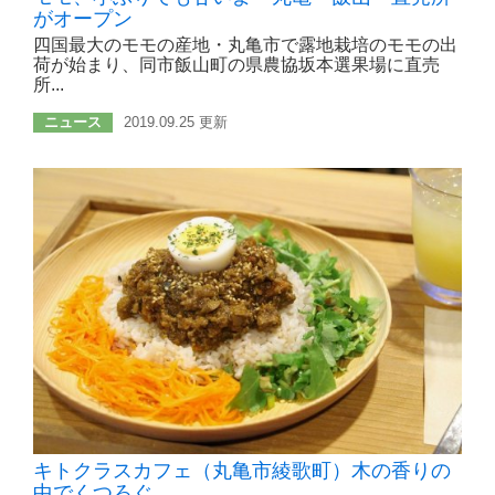
がオープン
四国最大のモモの産地・丸亀市で露地栽培のモモの出
荷が始まり、同市飯山町の県農協坂本選果場に直売
所...
ニュース
2019.09.25 更新
キトクラスカフェ（丸亀市綾歌町）木の香りの
中でくつろぐ