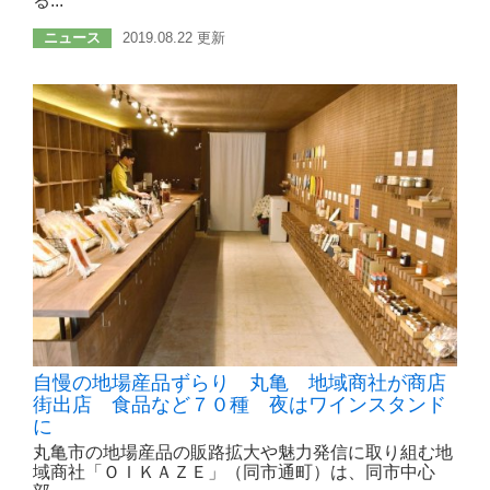
る...
ニュース
2019.08.22 更新
自慢の地場産品ずらり 丸亀 地域商社が商店
街出店 食品など７０種 夜はワインスタンド
に
丸亀市の地場産品の販路拡大や魅力発信に取り組む地
域商社「ＯＩＫＡＺＥ」（同市通町）は、同市中心