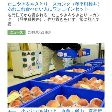
たこやき＆やきとり スカンク（琴平町榎井）
あれこれ食べたい人にワンコインセット
地元住民から愛される「たこやき＆やきとり スカン
ク」（琴平町榎井）。作り置きをせず、常に熱々で
提...
ニュース
2019.08.22 更新
モモ、小ぶりでも甘いよ 丸亀・飯山 直売所