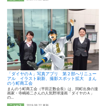
「ダイヤのＡ」写真アプリ 第２部へリニュー
アル イラスト刷新、撮影スポット拡大 まん
のう町商工会
まんのう町商工会（平田正数会長）は、同町出身の漫
画家・寺嶋裕二さんの人気野球漫画「ダイヤのＡ」
の...
ニュース
2019.08.22 更新