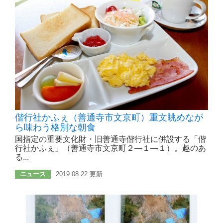
偕行社かふぇ（善通寺市文京町）重文眺めなが
ら味わう格別な朝食
国指定の重要文化財・旧善通寺偕行社に併設する「偕
行社かふぇ」（善通寺市文京町２―１―１）。趣のあ
る...
ニュース
2019.08.22 更新