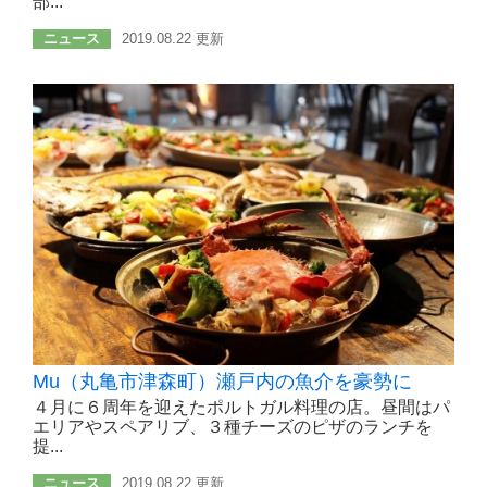
部...
ニュース
2019.08.22 更新
Mu（丸亀市津森町）瀬戸内の魚介を豪勢に
４月に６周年を迎えたポルトガル料理の店。昼間はパ
エリアやスペアリブ、３種チーズのピザのランチを
提...
ニュース
2019.08.22 更新