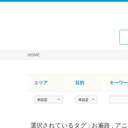
HOME
エリア
目的
キーワー
エ
目
キ
リ
的
ー
ア
ワ
ー
選択されているタグ :
お遍路
,
アニ
ド