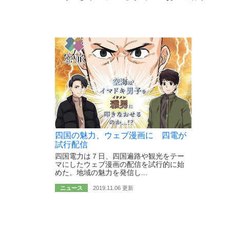
四国の魅力、ウェブ漫画に 四電が
試行配信
四国電力は７日、四国遍路や観光をテー
マにしたウェブ漫画の配信を試行的に始
めた。地域の魅力を発信し...
ニュース
2019.11.06 更新