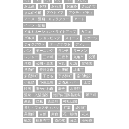
5月
6月
7月
8月
9月
うどん
お土産
お城
お花見
お遍路
さぬき市
まんのう町
アウトドア
アクティビティ
アニメ・漫画・キャラクター
アート
イベント情報
イルミネーション・ライトアップ
カフェ
グルメ
ショッピング
スイーツ
スポーツ
テイクアウト
テークアウト
ディナー
パン
モーニング
ランチ
ラーメン
レジャー
三木町
三豊市
丸亀市
交通
体験
公園・庭園
写真
初詣
動物園
博物館
善通寺市
土庄町
坂出市
多度津町
子ども
宇多津町
宿泊施設
小豆島
小豆島町
居酒屋・バー
工芸
映画
東かがわ市
歴史
水族館
温泉・入浴施設
瀬戸内国際芸術祭
琴平町
産直
盆栽
直島町
神社仏閣
祭り・フェスティバル
紅葉
綾川町
美術館
自然
舞台
花・植物
花火
観光
観音寺市
道の駅
音楽
高松市