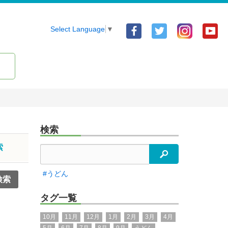
Facebook
Twitter
Yo
Select Language
▼
ア
ア
ア
カ
カ
カ
ウ
ウ
ウ
ン
ン
ン
ト
ト
ト
検索
索
検索
#うどん
タグ一覧
10月
11月
12月
1月
2月
3月
4月