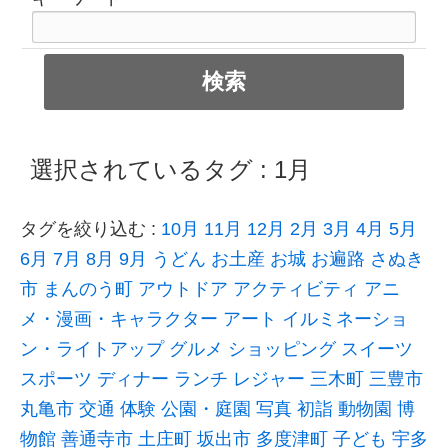
選択されているタグ :
1月
タグを絞り込む :
10月
11月
12月
2月
3月
4月
5月
6月
7月
8月
9月
うどん
お土産
お城
お遍路
さぬき
市
まんのう町
アウトドア
アクティビティ
アニ
メ・漫画・キャラクター
アート
イルミネーショ
ン・ライトアップ
グルメ
ショッピング
スイーツ
スポーツ
ディナー
ランチ
レジャー
三木町
三豊市
丸亀市
交通
体験
公園・庭園
写真
初詣
動物園
博
物館
善通寺市
土庄町
坂出市
多度津町
子ども
宇多