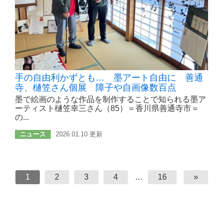
手の自由利かずとも… 墨アート自由に 善通
寺、樋笠さん個展 障子や自画像数百点
墨で絵画のような作品を制作することで知られる墨ア
ーティスト樋笠幸三さん（85）＝香川県善通寺市＝
の...
ニュース
2026.01.10 更新
1
2
3
4
…
16
»