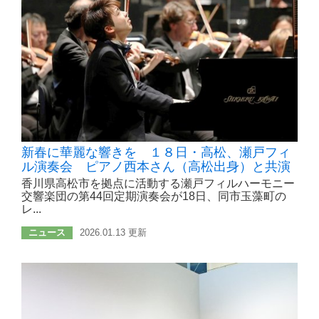
新春に華麗な響きを １８日・高松、瀬戸フィ
ル演奏会 ピアノ西本さん（高松出身）と共演
香川県高松市を拠点に活動する瀬戸フィルハーモニー
交響楽団の第44回定期演奏会が18日、同市玉藻町の
レ...
ニュース
2026.01.13 更新