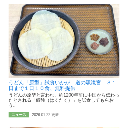
うどん「原型」試食いかが 道の駅滝宮 ３１
日まで１日１０食、無料提供
うどんの原型と言われ、約1200年前に中国から伝わっ
たとされる「餺飩（はくたく）」を試食してもらお
う...
ニュース
2026.01.22 更新