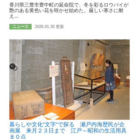
香川県三豊市豊中町の延命院で、冬を彩るロウバイが
艶のある黄色い花を咲かせ始めた。厳しい寒さに耐
え...
ニュース
2026.01.30 更新
暮らしや文化“文字”で探る 瀬戸内海歴民が企
画展 来月２３日まで 江戸～昭和の生活用具
８０点