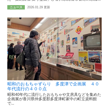
ニュース
2026.01.29 更新
昭和のおもちゃずらり 多度津で企画展 ４０
年代流行の４００点
昭和40年代に流行したおもちゃや文房具などを集めた
企画展が香川県仲多度郡多度津町家中の町立資料館
で...