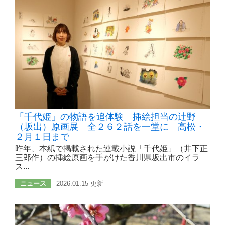
「千代姫」の物語を追体験 挿絵担当の辻野
（坂出）原画展 全２６２話を一堂に 高松・
２月１日まで
昨年、本紙で掲載された連載小説「千代姫」（井下正
三郎作）の挿絵原画を手がけた香川県坂出市のイラ
ス...
ニュース
2026.01.15 更新