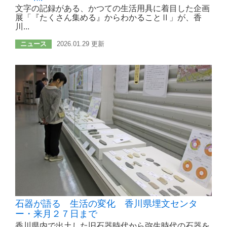
文字の記録がある、かつての生活用具に着目した企画
展「『たくさん集める』からわかることⅡ」が、香
川...
ニュース
2026.01.29 更新
石器が語る 生活の変化 香川県埋文センタ
ー・来月２７日まで
香川県内で出土した旧石器時代から弥生時代の石器を