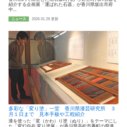
紹介する企画展「運ばれた石器」が香川県坂出市府
中...
ニュース
2026.01.29 更新
多彩な「変り塗」一堂 香川県漆芸研究所 ３
月１日まで 見本手板や工程紹介
漆を使った「変（かわ）り塗（ぬり）」をテーマにし
た「変幻自在 変り塗展」が香川県高松市番町の県漆...