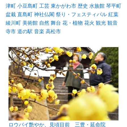
津町
小豆島町
工芸
東かがわ市
歴史
水族館
琴平町
盆栽
直島町
神社仏閣
祭り・フェスティバル
紅葉
綾川町
美術館
自然
舞台
花・植物
花火
観光
観音
寺市
道の駅
音楽
高松市
ロウバイ艶やか、見頃目前 三豊・延命院