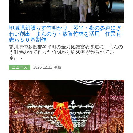
地域課題照らす竹明かり 琴平・夜の参道にぎ
わい創出 まんのう・放置竹林を活用 住民有
志ら５０基制作
香川県仲多度郡琴平町の金刀比羅宮表参道に、まんの
う町産の竹で作った竹明かり約50基が飾られてい
る。...
ニュース
2025.12.12 更新