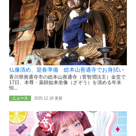
仏像清め、迎春準備 総本山善通寺でお身拭い
香川県善通寺市の総本山善通寺（菅智潤法主）金堂で
17日、本尊・薬師如来坐像（ざぞう）を清める年末
恒...
ニュース
2025.12.18 更新