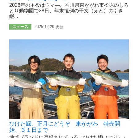
2026年の主役はウマ―。香川県東かがわ市松原のしろ
とり動物園で28日、年末恒例の干支（えと）の引き
継...
ニュース
2025.12.29 更新
ひけた鰤、正月にどうぞ 東かがわ 特売開
始、３１日まで
地域ブランドに登録されている「ひけた鰤（ぶり）」