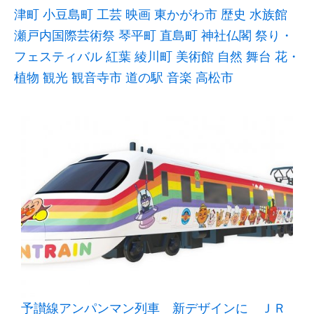
津町
小豆島町
工芸
映画
東かがわ市
歴史
水族館
瀬戸内国際芸術祭
琴平町
直島町
神社仏閣
祭り・
フェスティバル
紅葉
綾川町
美術館
自然
舞台
花・
植物
観光
観音寺市
道の駅
音楽
高松市
予讃線アンパンマン列車 新デザインに ＪＲ