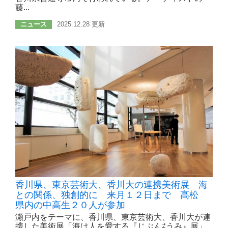
藤...
ニュース
2025.12.28 更新
香川県、東京芸術大、香川大の連携美術展 海
との関係、独創的に 来月１２日まで 高松
県内の中高生２０人が参加
瀬戸内をテーマに、香川県、東京芸術大、香川大が連
携した美術展「海は人を愛する『じぶん⇄うみ』展」...