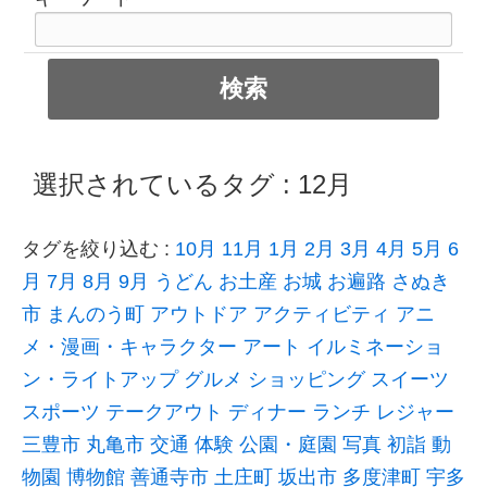
選択されているタグ :
12月
タグを絞り込む :
10月
11月
1月
2月
3月
4月
5月
6
月
7月
8月
9月
うどん
お土産
お城
お遍路
さぬき
市
まんのう町
アウトドア
アクティビティ
アニ
メ・漫画・キャラクター
アート
イルミネーショ
ン・ライトアップ
グルメ
ショッピング
スイーツ
スポーツ
テークアウト
ディナー
ランチ
レジャー
三豊市
丸亀市
交通
体験
公園・庭園
写真
初詣
動
物園
博物館
善通寺市
土庄町
坂出市
多度津町
宇多