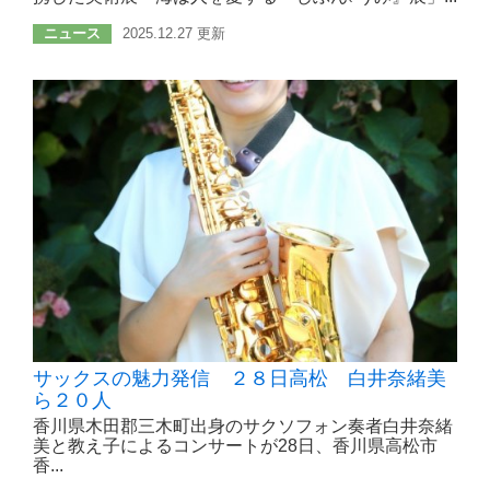
ニュース
2025.12.27 更新
サックスの魅力発信 ２８日高松 白井奈緒美
ら２０人
香川県木田郡三木町出身のサクソフォン奏者白井奈緒
美と教え子によるコンサートが28日、香川県高松市
香...