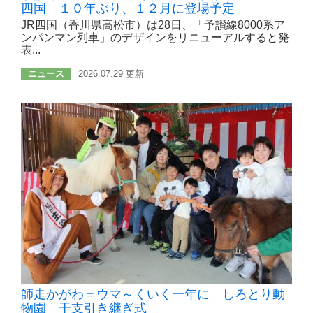
四国 １０年ぶり、１２月に登場予定
JR四国（香川県高松市）は28日、「予讃線8000系ア
ンパンマン列車」のデザインをリニューアルすると発
表...
ニュース
2026.07.29 更新
師走かがわ＝ウマ～くいく一年に しろとり動
物園 干支引き継ぎ式