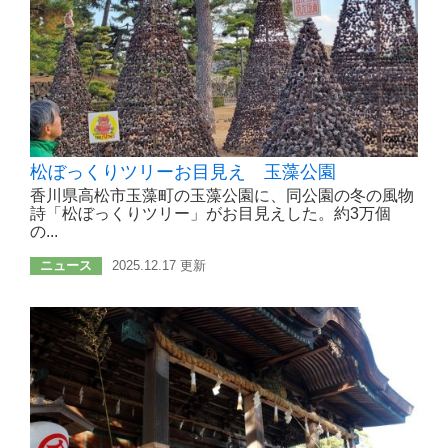
松ぼっくりツリーお目見え 玉藻公園
香川県高松市玉藻町の玉藻公園に、同公園の冬の風物
詩「松ぼっくりツリー」がお目見えした。約3万個
の...
ニュース
2025.12.17 更新