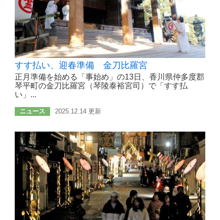
すす払い、迎春準備 金刀比羅宮
正月準備を始める「事始め」の13日、香川県仲多度郡
琴平町の金刀比羅宮（琴陵泰裕宮司）で「すす払
い」...
ニュース
2025.12.14 更新