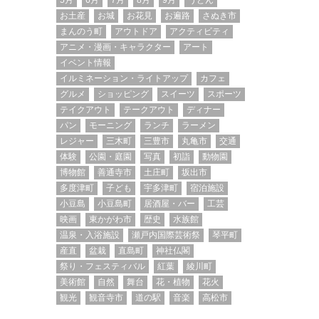
5月
6月
7月
8月
9月
うどん
お土産
お城
お花見
お遍路
さぬき市
まんのう町
アウトドア
アクティビティ
アニメ・漫画・キャラクター
アート
イベント情報
イルミネーション・ライトアップ
カフェ
グルメ
ショッピング
スイーツ
スポーツ
テイクアウト
テークアウト
ディナー
パン
モーニング
ランチ
ラーメン
レジャー
三木町
三豊市
丸亀市
交通
体験
公園・庭園
写真
初詣
動物園
博物館
善通寺市
土庄町
坂出市
多度津町
子ども
宇多津町
宿泊施設
小豆島
小豆島町
居酒屋・バー
工芸
映画
東かがわ市
歴史
水族館
温泉・入浴施設
瀬戸内国際芸術祭
琴平町
産直
盆栽
直島町
神社仏閣
祭り・フェスティバル
紅葉
綾川町
美術館
自然
舞台
花・植物
花火
観光
観音寺市
道の駅
音楽
高松市