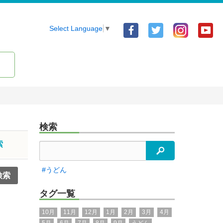
Facebook
Twitter
Yo
Select Language
▼
ア
ア
ア
カ
カ
カ
ウ
ウ
ウ
ン
ン
ン
ト
ト
ト
検索
索
検索
#うどん
タグ一覧
10月
11月
12月
1月
2月
3月
4月