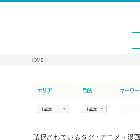
HOME
エリア
目的
キーワー
エ
目
キ
リ
的
ー
ア
ワ
ー
選択されているタグ :
アニメ・漫
ド