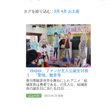
タグを絞り込む :
3月
4月
お土産
「ゆゆゆ」ファンが主人公誕生日祝
う 「聖地」観音寺
香川県観音寺市を舞台にしたアニメ「結
城友奈は勇者である」の主人公、結城友
奈の誕生日に当たる21日、...
ニュース
2022.03.23 更新