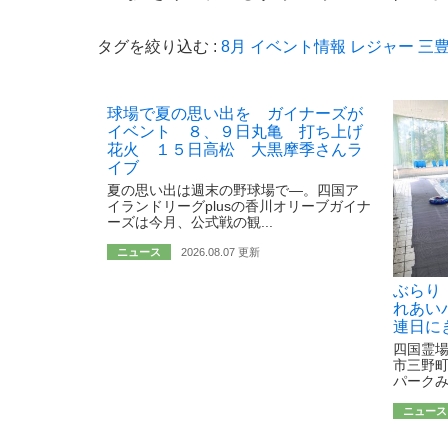
タグを絞り込む :
8月
イベント情報
レジャー
三
球場で夏の思い出を ガイナーズが
イベント ８、９日丸亀 打ち上げ
花火 １５日高松 大黒摩季さんラ
イブ
夏の思い出は週末の野球場で―。四国ア
イランドリーグplusの香川オリーブガイナ
ーズは今月、公式戦の観...
ニュース
2026.08.07 更新
ぶらり
れあい
連日に
四国霊場
市三野
パークみ
ニュース