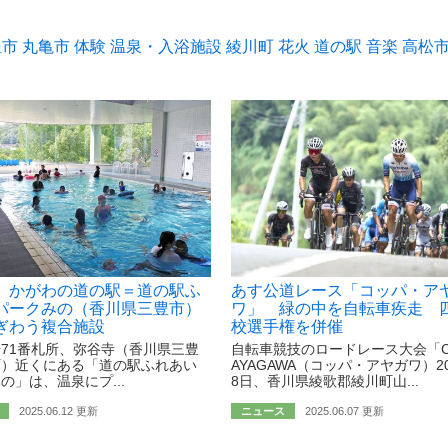
豊市
丸亀市
体験
温泉・入浴施設
綾川町
花火
道の駅
音楽
高松
 かがわの道の駅＝道の駅ふ
あす公道レース「コッパ・ア
パークみの（香川県三豊市）
ワ」 緑の中を自転車疾走 
ぎわう複合施設
校選手権を併催
71番札所、弥谷寺（香川県三豊
自転車競技のロードレース大会「C
町）近くにある「道の駅ふれあい
AYAGAWA（コッパ・アヤガワ）2
の」は、温泉にプ...
8日、香川県綾歌郡綾川町山...
2025.06.12 更新
ニュース
2025.06.07 更新