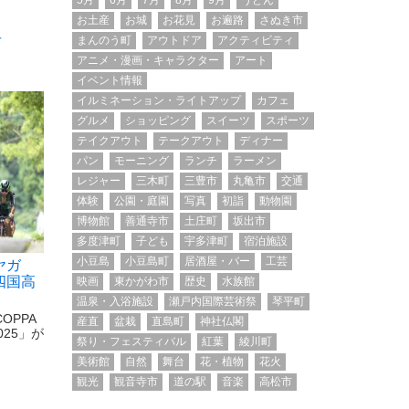
5月
6月
7月
8月
9月
うどん
お土産
お城
お花見
お遍路
さぬき市
まんのう町
アウトドア
アクティビティ
市
アニメ・漫画・キャラクター
アート
イベント情報
イルミネーション・ライトアップ
カフェ
グルメ
ショッピング
スイーツ
スポーツ
テイクアウト
テークアウト
ディナー
パン
モーニング
ランチ
ラーメン
レジャー
三木町
三豊市
丸亀市
交通
体験
公園・庭園
写真
初詣
動物園
博物館
善通寺市
土庄町
坂出市
多度津町
子ども
宇多津町
宿泊施設
小豆島
小豆島町
居酒屋・バー
工芸
ヤガ
四国高
映画
東かがわ市
歴史
水族館
温泉・入浴施設
瀬戸内国際芸術祭
琴平町
OPPA
産直
盆栽
直島町
神社仏閣
025」が
祭り・フェスティバル
紅葉
綾川町
美術館
自然
舞台
花・植物
花火
観光
観音寺市
道の駅
音楽
高松市