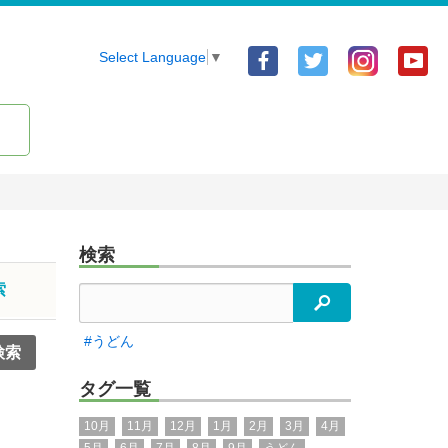
Facebook
Twitter
Yo
Select Language
▼
ア
ア
ア
カ
カ
カ
ウ
ウ
ウ
ン
ン
ン
ト
ト
ト
検索
索
検索
#うどん
タグ一覧
10月
11月
12月
1月
2月
3月
4月