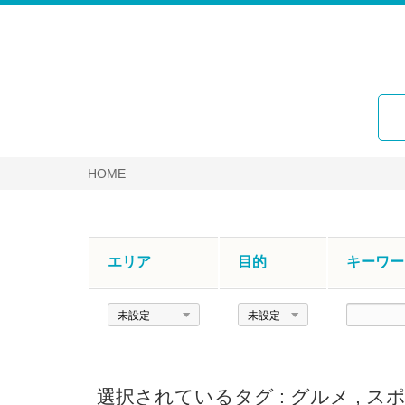
HOME
エリア
目的
キーワー
エ
目
キ
リ
的
ー
ア
ワ
ー
選択されているタグ :
グルメ
,
ス
ド