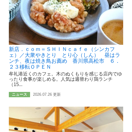
新店．ｃｏｍ＝ＳＨＩＮｃａｆｅ（シンカフ
ェ）／大衆やきとり とり心（しん） 昼はラ
ンチ、夜は焼き鳥お薦め 香川県高松市 ６．
２３移転ＯＰＥＮ
牟礼港近くのカフェ。木のぬくもりを感じる店内でゆ
ったり食事が楽しめる。人気は週替わり鶏ランチ
（15...
ニュース
2026.07.26 更新