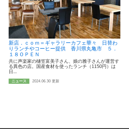
新店．ｃｏｍ＝ギャラリーカフェ華々 日替わ
りランチやコーヒー提供 香川県丸亀市 ５．
１８ＯＰＥＮ
共に声楽家の樋笠富美子さん、娘の雅子さんが運営す
る異色の店。国産食材を使ったランチ（1150円）は
日...
ニュース
2024.06.30 更新