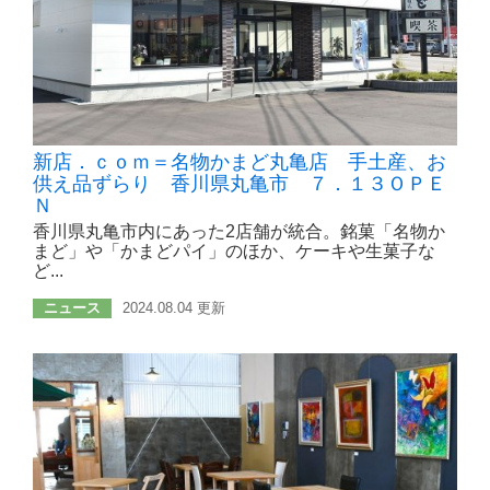
新店．ｃｏｍ＝名物かまど丸亀店 手土産、お
供え品ずらり 香川県丸亀市 ７．１３ＯＰＥ
Ｎ
香川県丸亀市内にあった2店舗が統合。銘菓「名物か
まど」や「かまどパイ」のほか、ケーキや生菓子な
ど...
ニュース
2024.08.04 更新