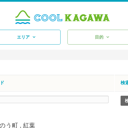
エリア
目的
ド
検
のう町
,
紅葉