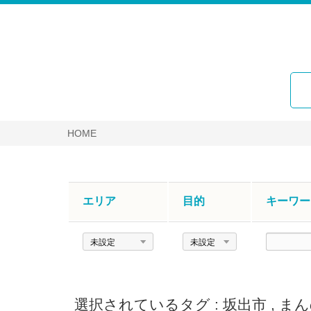
HOME
エリア
目的
キーワー
エ
目
キ
リ
的
ー
ア
ワ
ー
選択されているタグ :
坂出市
,
まん
ド