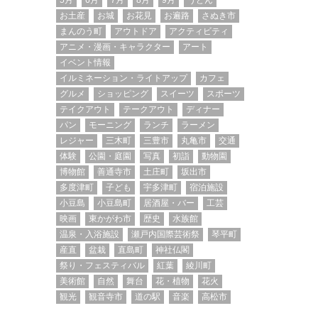
5月
6月
7月
8月
9月
うどん
お土産
お城
お花見
お遍路
さぬき市
まんのう町
アウトドア
アクティビティ
アニメ・漫画・キャラクター
アート
イベント情報
イルミネーション・ライトアップ
カフェ
グルメ
ショッピング
スイーツ
スポーツ
テイクアウト
テークアウト
ディナー
パン
モーニング
ランチ
ラーメン
レジャー
三木町
三豊市
丸亀市
交通
体験
公園・庭園
写真
初詣
動物園
博物館
善通寺市
土庄町
坂出市
多度津町
子ども
宇多津町
宿泊施設
小豆島
小豆島町
居酒屋・バー
工芸
映画
東かがわ市
歴史
水族館
温泉・入浴施設
瀬戸内国際芸術祭
琴平町
産直
盆栽
直島町
神社仏閣
祭り・フェスティバル
紅葉
綾川町
美術館
自然
舞台
花・植物
花火
観光
観音寺市
道の駅
音楽
高松市