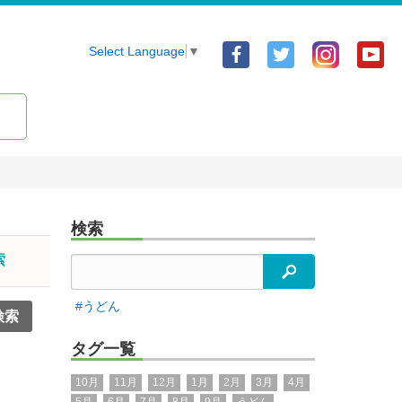
Facebook
Twitter
Yo
Select Language
▼
ア
ア
ア
カ
カ
カ
ウ
ウ
ウ
ン
ン
ン
ト
ト
ト
検索
索
検索
#うどん
タグ一覧
10月
11月
12月
1月
2月
3月
4月