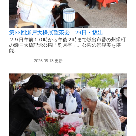
第33回瀬戸大橋展望茶会 29日・坂出
２９日午前１０時から午後２時まで坂出市番の州緑町
の瀬戸大橋記念公園「刻月亭」。公園の景観美を堪
能...
イベント
2025.05.13 更新