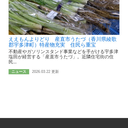
ええもんよりどり 産直市うたづ（香川県綾歌
郡宇多津町）特産物充実 住民ら重宝
不動産やガソリンスタンド事業などを手がける宇多津
塩田が経営する「産直市うたづ」。近隣住宅街の住
民...
ニュース
2026.03.22 更新