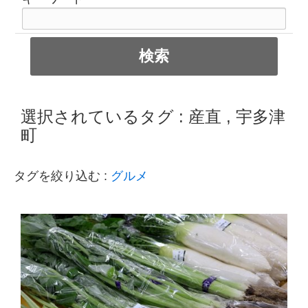
選択されているタグ :
産直
,
宇多津
町
タグを絞り込む :
グルメ