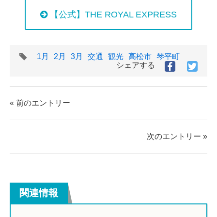
【公式】THE ROYAL EXPRESS
タ
1月
2月
3月
交通
観光
高松市
琴平町
グ
シェアする
Facebook
Twitt
で
で
シ
シ
ェ
ェ
« 前のエントリー
ア
ア
す
す
る
る
次のエントリー »
関連情報