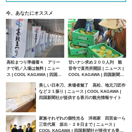
今、あなたにオススメ
高松まつり準備着々 アリー
甘いナシ求め２００人列 観
ナで初／入場は無料 | ニュー
音寺で直売所開設 | ニュース |
ス | COOL KAGAWA | 四国新
COOL KAGAWA | 四国新聞社
聞社が提供する香川の観光情
が提供する香川の観光情報サ
美しい日本刀、来場者魅了 高松、地元刀匠作
報サイト
イト
など２１振り | ニュース | COOL KAGAWA |
四国新聞社が提供する香川の観光情報サイト
家族それぞれの個性光る 洋画家 四宮金一ら
三世代展 坂出・２８日まで | ニュース |
COOL KAGAWA | 四国新聞社が提供する香川