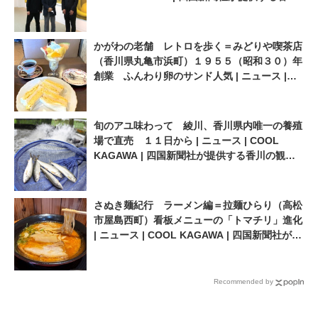
の観光情報サイト
かがわの老舗 レトロを歩く＝みどりや喫茶店
（香川県丸亀市浜町）１９５５（昭和３０）年
創業 ふんわり卵のサンド人気 | ニュース |
COOL KAGAWA | 四国新聞社が提供する香川
の観光情報サイト
旬のアユ味わって 綾川、香川県内唯一の養殖
場で直売 １１日から | ニュース | COOL
KAGAWA | 四国新聞社が提供する香川の観光
情報サイト
さぬき麺紀行 ラーメン編＝拉麺ひらり（高松
市屋島西町）看板メニューの「トマチリ」進化
| ニュース | COOL KAGAWA | 四国新聞社が提
供する香川の観光情報サイト
Recommended by