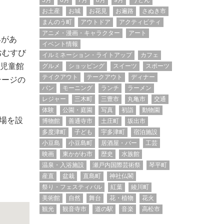
5月
6月
7月
8月
9月
うどん
お土産
お城
お花見
お遍路
さぬき市
まんのう町
アウトドア
アクティビティ
アニメ・漫画・キャラクター
アート
典があ
イベント情報
おむすび
イルミネーション・ライトアップ
カフェ
の児童館
グルメ
ショッピング
スイーツ
スポーツ
テイクアウト
テークアウト
ディナー
テージの
パン
モーニング
ランチ
ラーメン
レジャー
三木町
三豊市
丸亀市
交通
体験
公園・庭園
写真
初詣
動物園
場を設
博物館
善通寺市
土庄町
坂出市
多度津町
子ども
宇多津町
宿泊施設
小豆島
小豆島町
居酒屋・バー
工芸
映画
東かがわ市
歴史
水族館
温泉・入浴施設
瀬戸内国際芸術祭
琴平町
産直
盆栽
直島町
神社仏閣
祭り・フェスティバル
紅葉
綾川町
美術館
自然
舞台
花・植物
花火
観光
観音寺市
道の駅
音楽
高松市