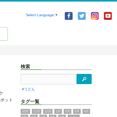
Facebook
Twitter
Yo
Select Language
▼
ア
ア
ア
カ
カ
カ
ウ
ウ
ウ
ン
ン
ン
ト
ト
ト
検索
検索
#うどん
か
スポット
タグ一覧
10月
11月
12月
1月
2月
3月
4月