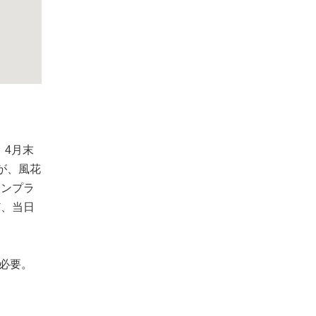
。4月末
が、風花
タンプラ
ど、当日
必要。