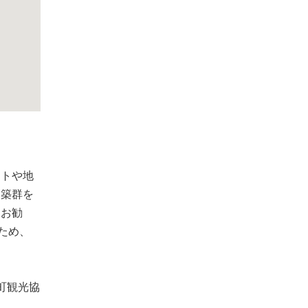
クトや地
建築群を
もお勧
ため、
町観光協