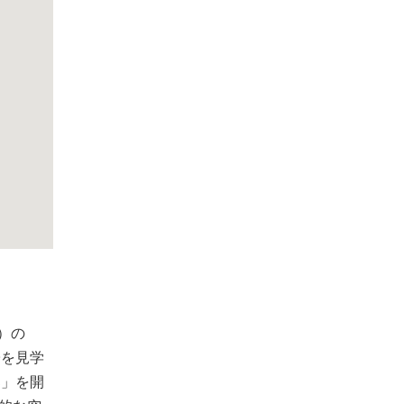
）の
子を見学
部」を開