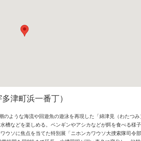
宇多津町浜一番丁）
潮のような海流や回遊魚の遊泳を再現した「綿津見（わたつみ
な水槽などを楽しめる。ペンギンやアシカなどが餌を食べる様
カワウソに焦点を当てた特別展「ニホンカワウソ大捜索隊司令