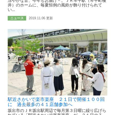
涼やかな音、今年もお届け－。ＪＲ琴平駅（琴平町榎
井）のホームに、毎夏恒例の風鈴が飾り付けられて
い...
ニュース
2019.11.06 更新
駅近さかいで楽市楽座 ２１日で開催１００回
に 過去最多の４１店舗参加へ
坂出市のＪＲ坂出駅周辺で毎月第３日曜に繰り広げら