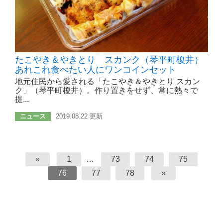
たこやき＆やきとり スカンク（琴平町榎井）
あれこれ食べたい人にワンコインセット
地元住民から愛される「たこやき＆やきとり スカン
ク」（琴平町榎井）。作り置きをせず、常に熱々で
提...
ニュース
2019.08.22 更新
«
1
…
73
74
75
76
77
78
»