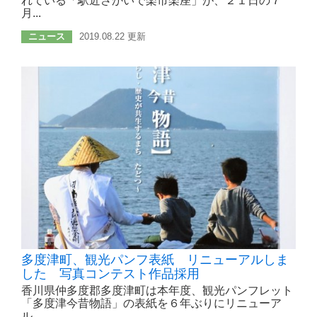
れている「駅近さかいで楽市楽座」が、２１日の７
月...
ニュース
2019.08.22 更新
多度津町、観光パンフ表紙 リニューアルしま
した 写真コンテスト作品採用
香川県仲多度郡多度津町は本年度、観光パンフレット
「多度津今昔物語」の表紙を６年ぶりにリニューア
ル...