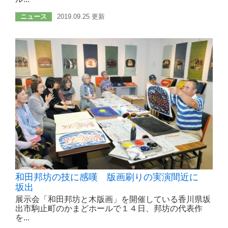
ニュース
2019.09.25 更新
和田邦坊の技に感嘆 版画刷りの実演間近に
坂出
展示会「和田邦坊と木版画」を開催している香川県坂
出市駒止町のかまどホールで１４日、邦坊の代表作
を...