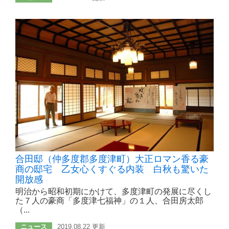
合田邸（仲多度郡多度津町）大正ロマン香る豪
商の邸宅 乙女心くすぐる内装 白秋も驚いた
開放感
明治から昭和初期にかけて、多度津町の発展に尽くし
た７人の豪商「多度津七福神」の１人、合田房太郎
（...
ニュース
2019.08.22 更新