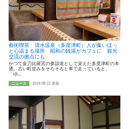
藝術喫茶 清水温泉（多度津町）人が集いほっ
と心温まる場所 昭和の銭湯がカフェに 観光
交流の拠点にも
かつて金刀比羅宮の参詣道として栄えた多度津町の本
通。古い町並みをそろそろと車で走っていると、
「ゆ...
ニュース
2019.08.22 更新