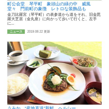
町公会堂 琴平町 象頭山の緑の中 威風
堂々 門前町の象徴 レトロな装飾品も
金刀比羅宮（琴平町）の表参道から道をそれ、旧金毘
羅大芝居（金丸座）に向かって歩いて行くと、左手
に...
ニュース
2019.08.22 更新
うみか “産地直送”新鮮、ヘルシー