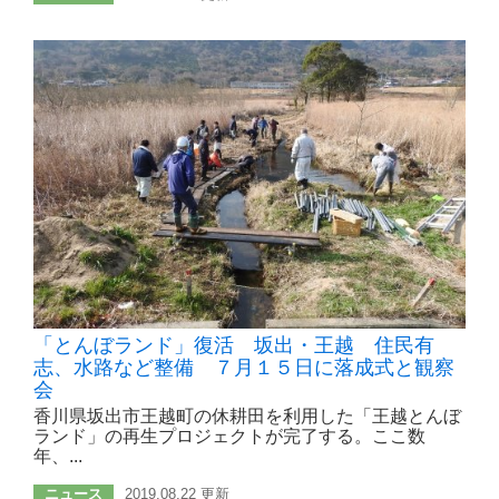
「とんぼランド」復活 坂出・王越 住民有
志、水路など整備 ７月１５日に落成式と観察
会
香川県坂出市王越町の休耕田を利用した「王越とんぼ
ランド」の再生プロジェクトが完了する。ここ数
年、...
ニュース
2019.08.22 更新