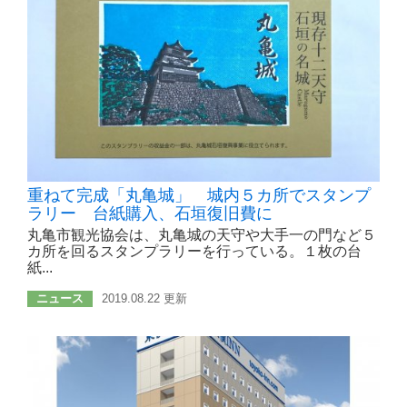
重ねて完成「丸亀城」 城内５カ所でスタンプ
ラリー 台紙購入、石垣復旧費に
丸亀市観光協会は、丸亀城の天守や大手一の門など５
カ所を回るスタンプラリーを行っている。１枚の台
紙...
ニュース
2019.08.22 更新