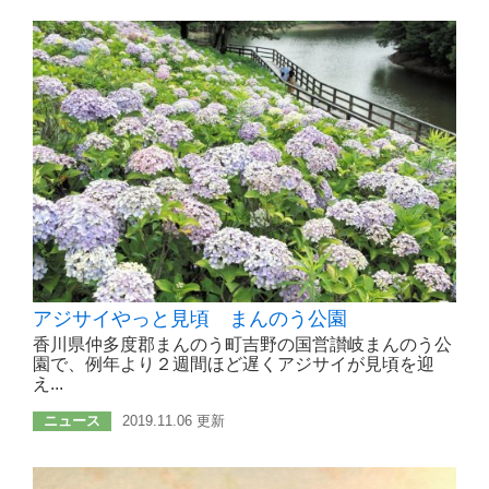
アジサイやっと見頃 まんのう公園
香川県仲多度郡まんのう町吉野の国営讃岐まんのう公
園で、例年より２週間ほど遅くアジサイが見頃を迎
え...
ニュース
2019.11.06 更新