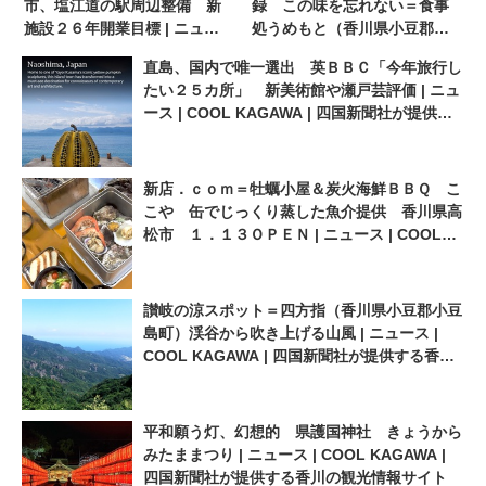
市、塩江道の駅周辺整備 新
録 この味を忘れない＝食事
施設２６年開業目標 | ニュー
処うめもと（香川県小豆郡小
ス | COOL KAGAWA | 四国新
豆島町橘）夏の幸せ感じる穴
直島、国内で唯一選出 英ＢＢＣ「今年旅行し
聞社が提供する香川の観光情
子丼 | ニュース | COOL
たい２５カ所」 新美術館や瀬戸芸評価 | ニュ
報サイト
KAGAWA | 四国新聞社が提供
ース | COOL KAGAWA | 四国新聞社が提供す
する香川の観光情報サイト
る香川の観光情報サイト
新店．ｃｏｍ＝牡蠣小屋＆炭火海鮮ＢＢＱ こ
こや 缶でじっくり蒸した魚介提供 香川県高
松市 １．１３ＯＰＥＮ | ニュース | COOL
KAGAWA | 四国新聞社が提供する香川の観光
情報サイト
讃岐の涼スポット＝四方指（香川県小豆郡小豆
島町）渓谷から吹き上げる山風 | ニュース |
COOL KAGAWA | 四国新聞社が提供する香川
の観光情報サイト
平和願う灯、幻想的 県護国神社 きょうから
みたままつり | ニュース | COOL KAGAWA |
四国新聞社が提供する香川の観光情報サイト