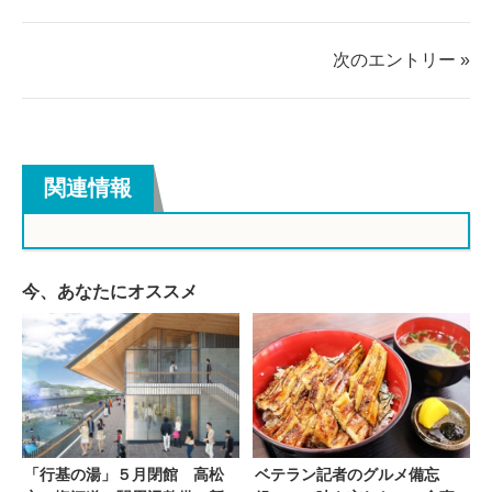
す
す
る
る
次のエントリー »
関連情報
今、あなたにオススメ
「行基の湯」５月閉館 高松
ベテラン記者のグルメ備忘