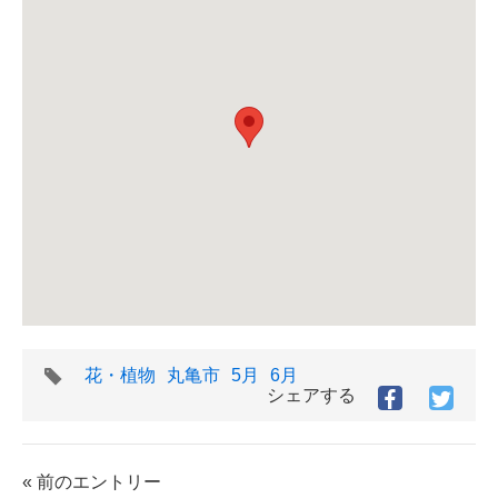
タ
花・植物
丸亀市
5月
6月
グ
シェアする
Facebook
Twitt
で
で
シ
シ
ェ
ェ
« 前のエントリー
ア
ア