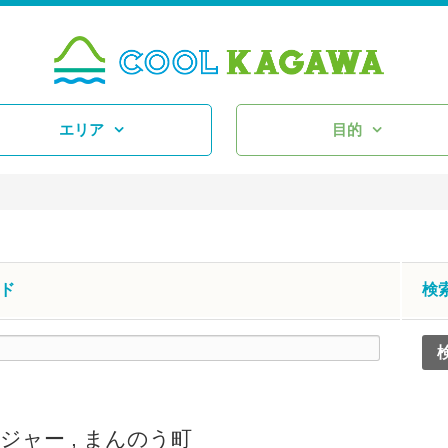
エリア
目的
ド
検
ジャー
,
まんのう町