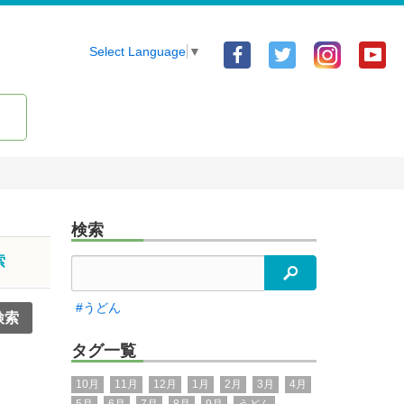
Facebook
Twitter
Yo
Select Language
▼
ア
ア
ア
カ
カ
カ
ウ
ウ
ウ
ン
ン
ン
ト
ト
ト
検索
索
検索
#うどん
タグ一覧
10月
11月
12月
1月
2月
3月
4月