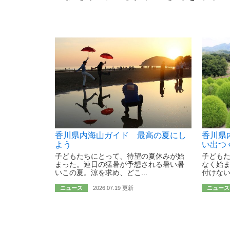
香川県内海山ガイド 最高の夏にし
香川県
よう
い出つ
子どもたちにとって、待望の夏休みが始
子ども
まった。連日の猛暑が予想される暑い暑
なく始
いこの夏。涼を求め、どこ...
付けない
ニュース
2026.07.19 更新
ニュース