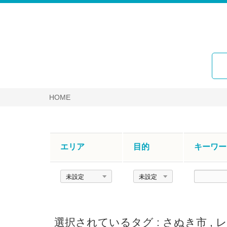
HOME
エリア
目的
キーワー
エ
目
キ
リ
的
ー
ア
ワ
ー
選択されているタグ :
さぬき市
,
レ
ド