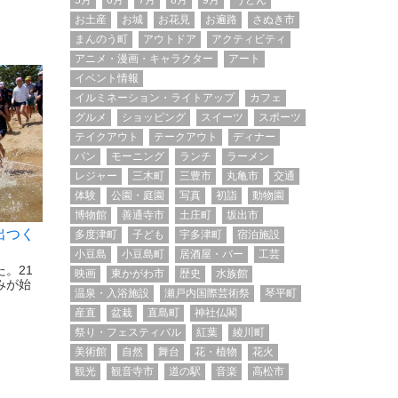
5月
6月
7月
8月
9月
うどん
お土産
お城
お花見
お遍路
さぬき市
まんのう町
アウトドア
アクティビティ
アニメ・漫画・キャラクター
アート
イベント情報
イルミネーション・ライトアップ
カフェ
グルメ
ショッピング
スイーツ
スポーツ
テイクアウト
テークアウト
ディナー
パン
モーニング
ランチ
ラーメン
レジャー
三木町
三豊市
丸亀市
交通
体験
公園・庭園
写真
初詣
動物園
博物館
善通寺市
土庄町
坂出市
出つく
多度津町
子ども
宇多津町
宿泊施設
小豆島
小豆島町
居酒屋・バー
工芸
。21
映画
東かがわ市
歴史
水族館
みが始
温泉・入浴施設
瀬戸内国際芸術祭
琴平町
産直
盆栽
直島町
神社仏閣
祭り・フェスティバル
紅葉
綾川町
美術館
自然
舞台
花・植物
花火
観光
観音寺市
道の駅
音楽
高松市