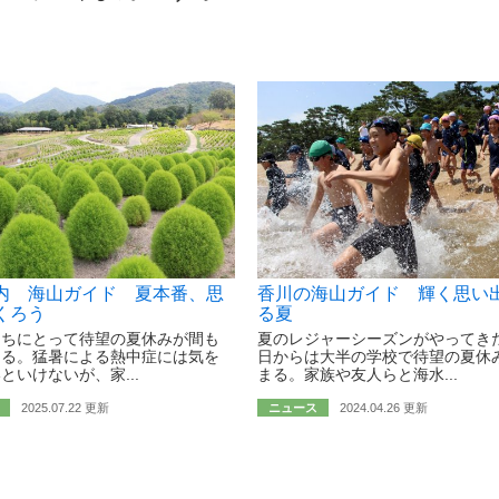
内 海山ガイド 夏本番、思
香川の海山ガイド 輝く思い
くろう
る夏
たちにとって待望の夏休みが間も
夏のレジャーシーズンがやってきた
まる。猛暑による熱中症には気を
日からは大半の学校で待望の夏休
といけないが、家...
まる。家族や友人らと海水...
2025.07.22 更新
ニュース
2024.04.26 更新