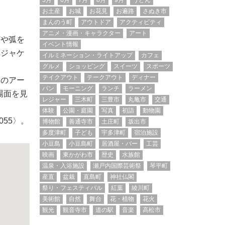
5月
6月
7月
8月
9月
うどん
お土産
お城
お花見
お遍路
さぬき市
まんのう町
アウトドア
アクティビティ
アニメ・漫画・キャラクター
アート
質や弧を
イベント情報
フジャケ
イルミネーション・ライトアップ
カフェ
グルメ
ショッピング
スイーツ
スポーツ
テイクアウト
テークアウト
ディナー
祭のアー
パン
モーニング
ランチ
ラーメン
場面を見
レジャー
三木町
三豊市
丸亀市
交通
体験
公園・庭園
写真
初詣
動物園
55〉。
博物館
善通寺市
土庄町
坂出市
多度津町
子ども
宇多津町
宿泊施設
小豆島
小豆島町
居酒屋・バー
工芸
映画
東かがわ市
歴史
水族館
温泉・入浴施設
瀬戸内国際芸術祭
琴平町
産直
盆栽
直島町
神社仏閣
祭り・フェスティバル
紅葉
綾川町
美術館
自然
舞台
花・植物
花火
観光
観音寺市
道の駅
音楽
高松市