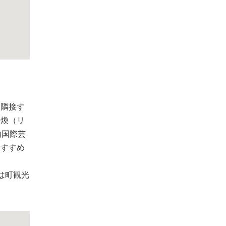
。隣接す
禹煥（リ
内国際芸
おすすめ
は町観光