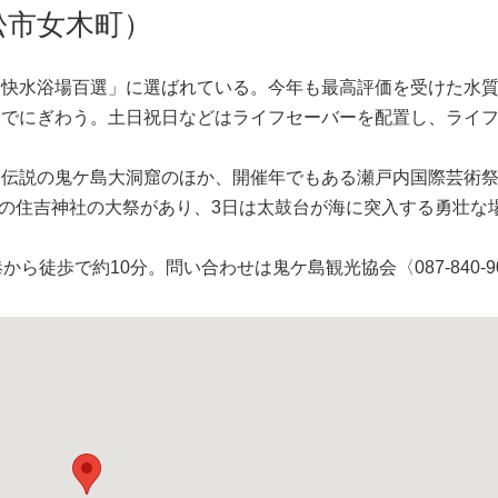
松市女木町）
快水浴場百選」に選ばれている。今年も最高評価を受けた水
らでにぎわう。土日祝日などはライフセーバーを配置し、ライ
伝説の鬼ケ島大洞窟のほか、開催年でもある瀬戸内国際芸術
度の住吉神社の大祭があり、3日は太鼓台が海に突入する勇壮な
徒歩で約10分。問い合わせは鬼ケ島観光協会〈087-840-90