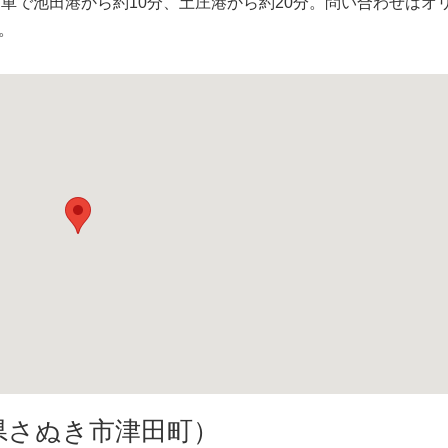
で池田港から約10分、土庄港から約20分。問い合わせはオ
〉。
県さぬき市津田町）