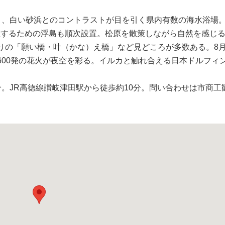
、白い砂浜とのコントラストが目を引く県内有数の海水浴場。
憩するための浮島も順次設置。松原を散策しながら自然を感じ
りの「願い橋・叶（かな）え橋」など見どころが多数ある。8月
600発の花火が夜空を彩る。イルカと触れ合える日本ドルフィ
分。JR高徳線讃岐津田駅から徒歩約10分。問い合わせは市商工