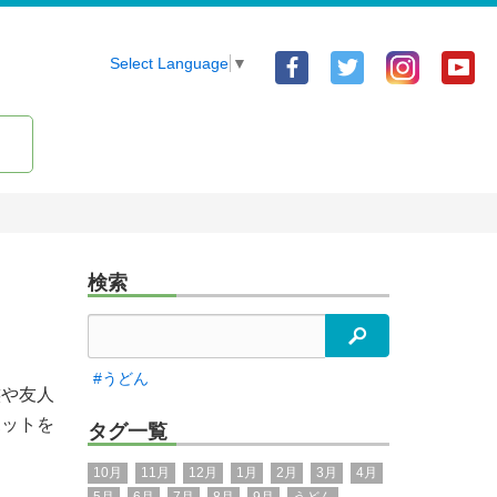
Facebook
Twitter
Yo
Select Language
▼
ア
ア
ア
カ
カ
カ
ウ
ウ
ウ
ン
ン
ン
ト
ト
ト
検索
検索
#うどん
族や友人
ポットを
タグ一覧
10月
11月
12月
1月
2月
3月
4月