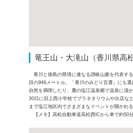
竜王山・大滝山（香川県高
香川と徳島の県境に連なる讃岐山脈を代表する山
目の946メートル。「香川のみどり百選」にも
自然を満喫したり、麓の塩江温泉郷で温泉に漬か
30日に旧上西小学校でプラネタリウムや出店など
まで塩江地区内でさまざまなイベントが開かれ
【メモ】高松自動車道高松西ICから車で約50分。問