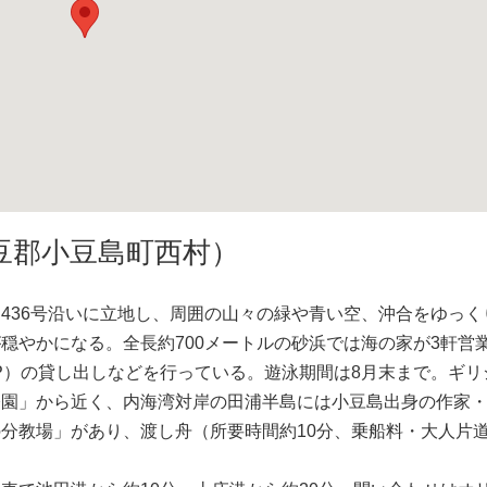
豆郡小豆島町西村）
36号沿いに立地し、周囲の山々の緑や青い空、沖合をゆっく
穏やかになる。全長約700メートルの砂浜では海の家が3軒営
P）の貸し出しなどを行っている。遊泳期間は8月末まで。ギリ
公園」から近く、内海湾対岸の田浦半島には小豆島出身の作家
分教場」があり、渡し舟（所要時間約10分、乗船料・大人片道5