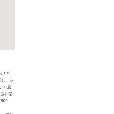
りと行
業し、シ
シャ風
・壺井栄
00