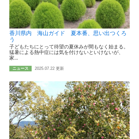
香川県内 海山ガイド 夏本番、思い出つくろ
う
子どもたちにとって待望の夏休みが間もなく始まる。
猛暑による熱中症には気を付けないといけないが、
家...
ニュース
2025.07.22 更新