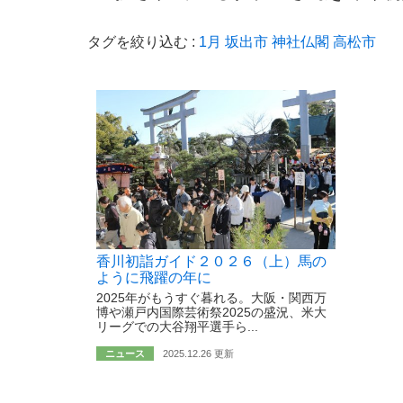
タグを絞り込む :
1月
坂出市
神社仏閣
高松市
香川初詣ガイド２０２６（上）馬の
ように飛躍の年に
2025年がもうすぐ暮れる。大阪・関西万
博や瀬戸内国際芸術祭2025の盛況、米大
リーグでの大谷翔平選手ら...
ニュース
2025.12.26 更新