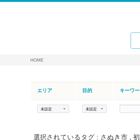
HOME
エリア
目的
キーワー
エ
目
キ
リ
的
ー
ア
ワ
ー
選択されているタグ :
さぬき市
,
初
ド