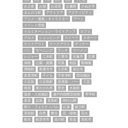
5月
6月
7月
8月
9月
うどん
お土産
お城
お花見
お遍路
さぬき市
まんのう町
アウトドア
アクティビティ
アニメ・漫画・キャラクター
アート
イベント情報
イルミネーション・ライトアップ
カフェ
グルメ
ショッピング
スイーツ
スポーツ
テイクアウト
テークアウト
ディナー
パン
モーニング
ランチ
ラーメン
レジャー
三木町
三豊市
丸亀市
交通
体験
公園・庭園
写真
初詣
動物園
博物館
善通寺市
土庄町
坂出市
多度津町
子ども
宇多津町
宿泊施設
小豆島
小豆島町
居酒屋・バー
工芸
映画
東かがわ市
歴史
水族館
温泉・入浴施設
瀬戸内国際芸術祭
琴平町
産直
盆栽
直島町
神社仏閣
祭り・フェスティバル
紅葉
綾川町
美術館
自然
舞台
花・植物
花火
観光
観音寺市
道の駅
音楽
高松市