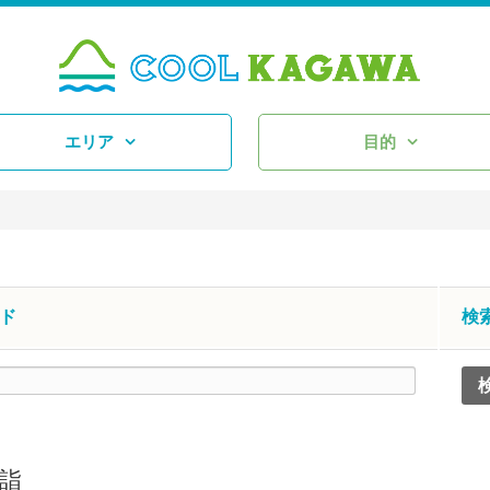
エリア
目的
ド
検
詣