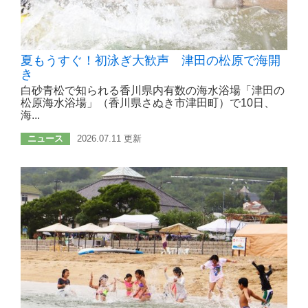
夏もうすぐ！初泳ぎ大歓声 津田の松原で海開
き
白砂青松で知られる香川県内有数の海水浴場「津田の
松原海水浴場」（香川県さぬき市津田町）で10日、
海...
ニュース
2026.07.11 更新