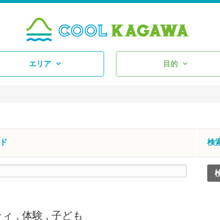
エリア
目的
ド
検
ティ
,
体験
,
子ども