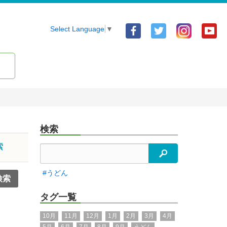
Facebook
Twitter
Yo
Select Language
▼
ア
ア
ア
カ
カ
カ
ウ
ウ
ウ
ン
ン
ン
ト
ト
ト
検索
索
検索
#うどん
タグ一覧
10月
11月
12月
1月
2月
3月
4月