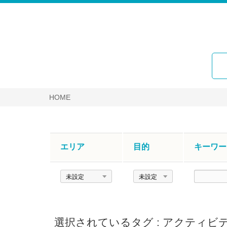
HOME
エリア
目的
キーワー
エ
目
キ
リ
的
ー
ア
ワ
ー
選択されているタグ :
アクティビ
ド