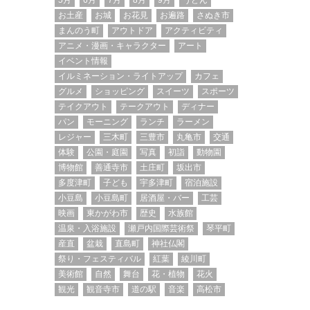
5月
6月
7月
8月
9月
うどん
お土産
お城
お花見
お遍路
さぬき市
まんのう町
アウトドア
アクティビティ
アニメ・漫画・キャラクター
アート
イベント情報
イルミネーション・ライトアップ
カフェ
グルメ
ショッピング
スイーツ
スポーツ
テイクアウト
テークアウト
ディナー
パン
モーニング
ランチ
ラーメン
レジャー
三木町
三豊市
丸亀市
交通
体験
公園・庭園
写真
初詣
動物園
博物館
善通寺市
土庄町
坂出市
多度津町
子ども
宇多津町
宿泊施設
小豆島
小豆島町
居酒屋・バー
工芸
映画
東かがわ市
歴史
水族館
温泉・入浴施設
瀬戸内国際芸術祭
琴平町
産直
盆栽
直島町
神社仏閣
祭り・フェスティバル
紅葉
綾川町
美術館
自然
舞台
花・植物
花火
観光
観音寺市
道の駅
音楽
高松市