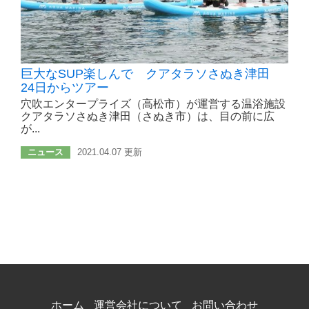
巨大なSUP楽しんで クアタラソさぬき津田
24日からツアー
穴吹エンタープライズ（高松市）が運営する温浴施設
クアタラソさぬき津田（さぬき市）は、目の前に広
が...
ニュース
2021.04.07 更新
ホーム
運営会社について
お問い合わせ