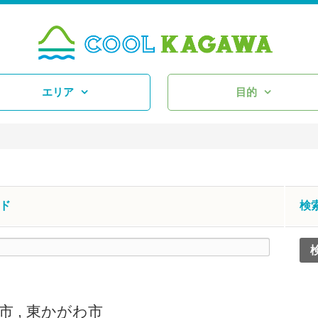
エリア
目的
ド
検
市
,
東かがわ市