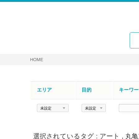
HOME
エリア
目的
キーワー
エ
目
キ
リ
的
ー
ア
ワ
ー
選択されているタグ :
アート
,
丸亀
ド