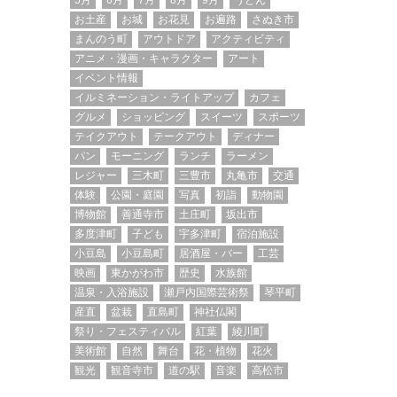
5月
6月
7月
8月
9月
うどん
お土産
お城
お花見
お遍路
さぬき市
まんのう町
アウトドア
アクティビティ
アニメ・漫画・キャラクター
アート
イベント情報
イルミネーション・ライトアップ
カフェ
グルメ
ショッピング
スイーツ
スポーツ
テイクアウト
テークアウト
ディナー
パン
モーニング
ランチ
ラーメン
レジャー
三木町
三豊市
丸亀市
交通
体験
公園・庭園
写真
初詣
動物園
博物館
善通寺市
土庄町
坂出市
多度津町
子ども
宇多津町
宿泊施設
小豆島
小豆島町
居酒屋・バー
工芸
映画
東かがわ市
歴史
水族館
温泉・入浴施設
瀬戸内国際芸術祭
琴平町
産直
盆栽
直島町
神社仏閣
祭り・フェスティバル
紅葉
綾川町
美術館
自然
舞台
花・植物
花火
観光
観音寺市
道の駅
音楽
高松市