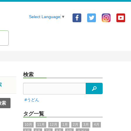
Facebook
Twitter
Yo
Select Language
▼
ア
ア
ア
カ
カ
カ
ウ
ウ
ウ
ン
ン
ン
ト
ト
ト
検索
索
検索
#うどん
タグ一覧
10月
11月
12月
1月
2月
3月
4月