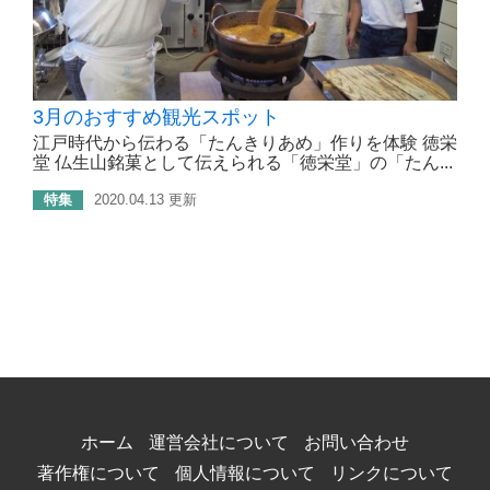
3月のおすすめ観光スポット
江戸時代から伝わる「たんきりあめ」作りを体験 徳栄
堂 仏生山銘菓として伝えられる「徳栄堂」の「たん...
特集
2020.04.13 更新
ホーム
運営会社について
お問い合わせ
著作権について
個人情報について
リンクについて