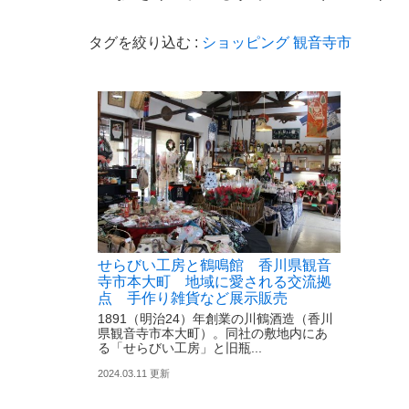
タグを絞り込む :
ショッピング
観音寺市
せらびい工房と鶴鳴館 香川県観音
寺市本大町 地域に愛される交流拠
点 手作り雑貨など展示販売
1891（明治24）年創業の川鶴酒造（香川
県観音寺市本大町）。同社の敷地内にあ
る「せらびい工房」と旧瓶...
2024.03.11 更新