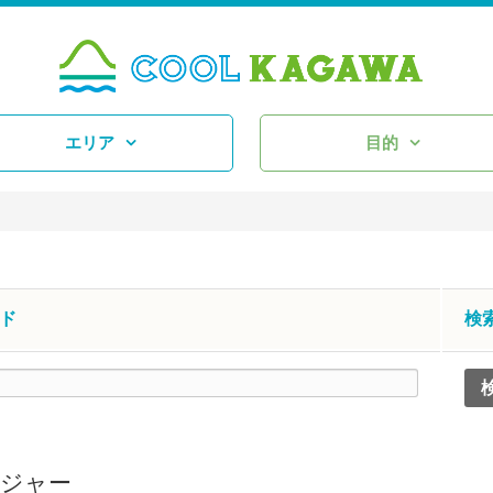
エリア
目的
ド
検
ジャー