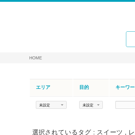
HOME
エリア
目的
キーワー
エ
目
キ
リ
的
ー
ア
ワ
ー
選択されているタグ :
スイーツ
,
レ
ド