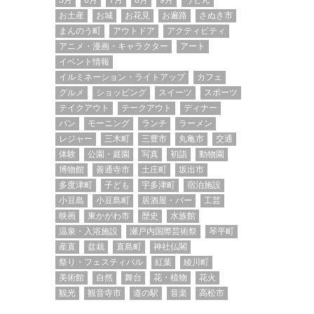
5月
6月
7月
8月
9月
うどん
お土産
お城
お花見
お遍路
さぬき市
まんのう町
アウトドア
アクティビティ
アニメ・漫画・キャラクター
アート
イベント情報
イルミネーション・ライトアップ
カフェ
グルメ
ショッピング
スイーツ
スポーツ
テイクアウト
テークアウト
ディナー
パン
モーニング
ランチ
ラーメン
レジャー
三木町
三豊市
丸亀市
交通
体験
公園・庭園
写真
初詣
動物園
博物館
善通寺市
土庄町
坂出市
多度津町
子ども
宇多津町
宿泊施設
小豆島
小豆島町
居酒屋・バー
工芸
映画
東かがわ市
歴史
水族館
温泉・入浴施設
瀬戸内国際芸術祭
琴平町
産直
盆栽
直島町
神社仏閣
祭り・フェスティバル
紅葉
綾川町
美術館
自然
舞台
花・植物
花火
観光
観音寺市
道の駅
音楽
高松市