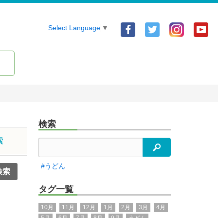
Facebook
Twitter
Yo
Select Language
▼
ア
ア
ア
カ
カ
カ
ウ
ウ
ウ
ン
ン
ン
ト
ト
ト
検索
索
検索
#うどん
タグ一覧
10月
11月
12月
1月
2月
3月
4月