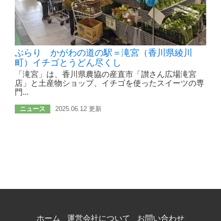
ぶらり かがわの道の駅＝滝宮（香川県綾川
町）イチゴとうどん尽くし
「滝宮」は、香川県農協の産直市「讃さん広場滝宮
店」と土産物ショップ、イチゴを使ったスイーツの専
門...
ニュース
2025.06.12 更新
ホーム
運営会社について
お問い合わせ