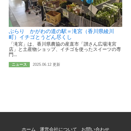
ぶらり かがわの道の駅＝滝宮（香川県綾川
町）イチゴとうどん尽くし
「滝宮」は、香川県農協の産直市「讃さん広場滝宮
店」と土産物ショップ、イチゴを使ったスイーツの専
門...
ニュース
2025.06.12 更新
ホーム
運営会社について
お問い合わせ