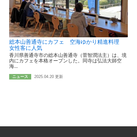
総本山善通寺にカフェ 空海ゆかり精進料理
女性客に人気
香川県善通寺市の総本山善通寺（菅智潤法主）は、境
内にカフェを本格オープンした。同寺は弘法大師空
海...
ニュース
2025.04.20 更新