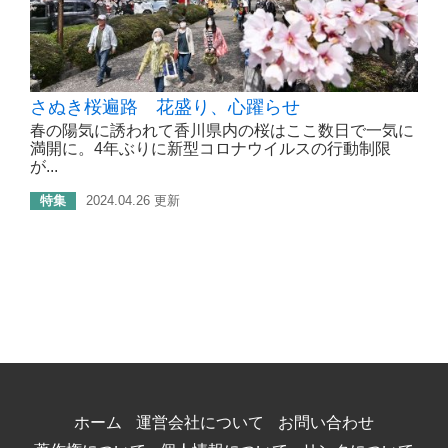
さぬき桜遍路 花盛り、心躍らせ
春の陽気に誘われて香川県内の桜はここ数日で一気に
満開に。4年ぶりに新型コロナウイルスの行動制限
が...
特集
2024.04.26 更新
ホーム
運営会社について
お問い合わせ