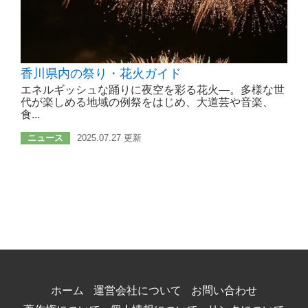
香川県内の祭り・花火ガイド
エネルギッシュな踊りに夜空を彩る花火―。多様な世
代が楽しめる地域の例祭をはじめ、大道芸や音楽、
食...
ニュース
2025.07.27 更新
ホーム
運営会社について
お問い合わせ