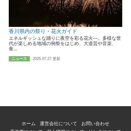
香川県内の祭り・花火ガイド
エネルギッシュな踊りに夜空を彩る花火―。多様な世
代が楽しめる地域の例祭をはじめ、大道芸や音楽、
食...
ニュース
2025.07.27 更新
ホーム
運営会社について
お問い合わせ