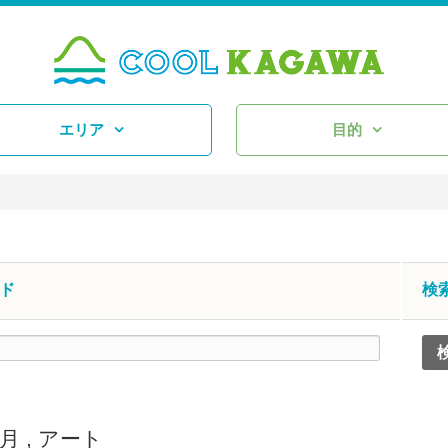
エリア
目的
ド
検
2月
,
アート