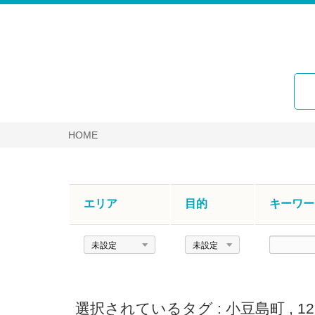
HOME
エリア
目的
キーワー
エ
目
キ
リ
的
ー
ア
ワ
ー
選択されているタグ :
小豆島町
,
1
ド