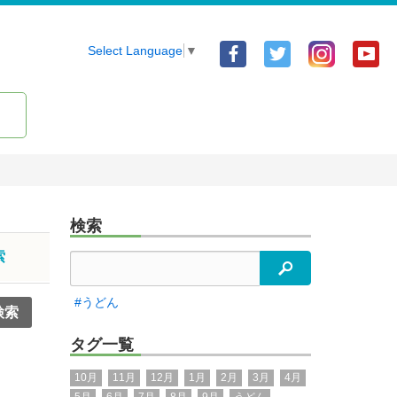
Facebook
Twitter
Yo
Select Language
▼
ア
ア
ア
カ
カ
カ
ウ
ウ
ウ
ン
ン
ン
ト
ト
ト
検索
索
検索
#うどん
タグ一覧
10月
11月
12月
1月
2月
3月
4月