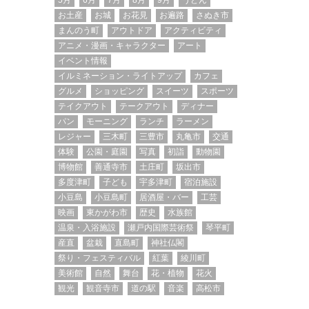
5月
6月
7月
8月
9月
うどん
お土産
お城
お花見
お遍路
さぬき市
まんのう町
アウトドア
アクティビティ
アニメ・漫画・キャラクター
アート
イベント情報
イルミネーション・ライトアップ
カフェ
グルメ
ショッピング
スイーツ
スポーツ
テイクアウト
テークアウト
ディナー
パン
モーニング
ランチ
ラーメン
レジャー
三木町
三豊市
丸亀市
交通
体験
公園・庭園
写真
初詣
動物園
博物館
善通寺市
土庄町
坂出市
多度津町
子ども
宇多津町
宿泊施設
小豆島
小豆島町
居酒屋・バー
工芸
映画
東かがわ市
歴史
水族館
温泉・入浴施設
瀬戸内国際芸術祭
琴平町
産直
盆栽
直島町
神社仏閣
祭り・フェスティバル
紅葉
綾川町
美術館
自然
舞台
花・植物
花火
観光
観音寺市
道の駅
音楽
高松市