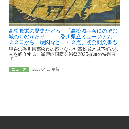
高松繁栄の歴史たどる 「高松城―海にのぞむ
城のものがたり―」 香川県立ミュージアム・
２２日から 絵図など１４２点、初公開文書も
現在の香川県高松市の礎となった高松城と城下町の歩
みを紹介する、瀬戸内国際芸術祭2025参加の特別展
「...
ニュース
2025.04.17 更新