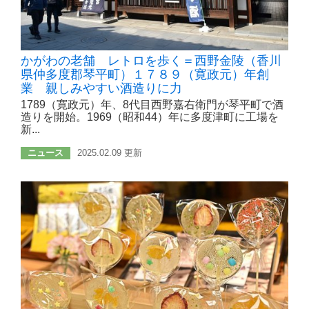
かがわの老舗 レトロを歩く＝西野金陵（香川
県仲多度郡琴平町）１７８９（寛政元）年創
業 親しみやすい酒造りに力
1789（寛政元）年、8代目西野嘉右衛門が琴平町で酒
造りを開始。1969（昭和44）年に多度津町に工場を
新...
ニュース
2025.02.09 更新