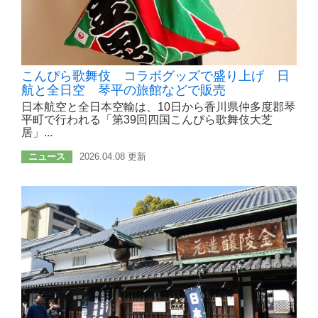
こんぴら歌舞伎 コラボグッズで盛り上げ 日
航と全日空 琴平の旅館などで販売
日本航空と全日本空輸は、10日から香川県仲多度郡琴
平町で行われる「第39回四国こんぴら歌舞伎大芝
居」...
ニュース
2026.04.08 更新