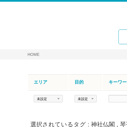
HOME
エリア
目的
キーワー
エ
目
キ
リ
的
ー
ア
ワ
ー
選択されているタグ :
神社仏閣
,
琴
ド