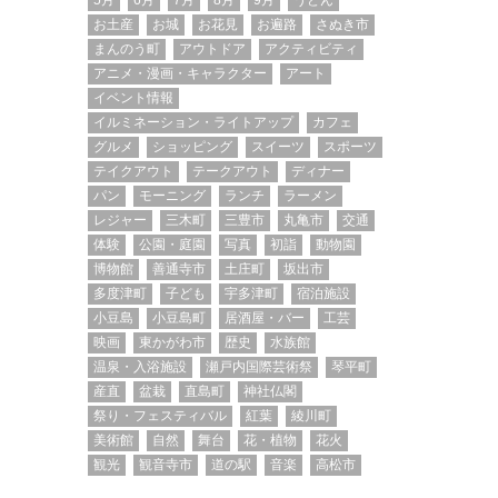
5月
6月
7月
8月
9月
うどん
お土産
お城
お花見
お遍路
さぬき市
まんのう町
アウトドア
アクティビティ
アニメ・漫画・キャラクター
アート
イベント情報
イルミネーション・ライトアップ
カフェ
グルメ
ショッピング
スイーツ
スポーツ
テイクアウト
テークアウト
ディナー
パン
モーニング
ランチ
ラーメン
レジャー
三木町
三豊市
丸亀市
交通
体験
公園・庭園
写真
初詣
動物園
博物館
善通寺市
土庄町
坂出市
多度津町
子ども
宇多津町
宿泊施設
小豆島
小豆島町
居酒屋・バー
工芸
映画
東かがわ市
歴史
水族館
温泉・入浴施設
瀬戸内国際芸術祭
琴平町
産直
盆栽
直島町
神社仏閣
祭り・フェスティバル
紅葉
綾川町
美術館
自然
舞台
花・植物
花火
観光
観音寺市
道の駅
音楽
高松市