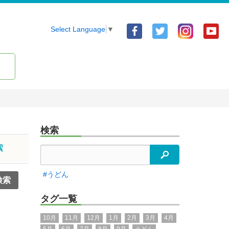
Facebook
Twitter
Yo
Select Language
▼
ア
ア
ア
カ
カ
カ
ウ
ウ
ウ
ン
ン
ン
ト
ト
ト
検索
索
検索
#うどん
タグ一覧
10月
11月
12月
1月
2月
3月
4月