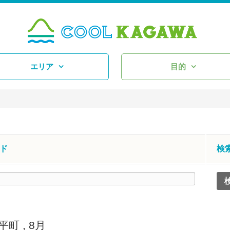
エリア
目的
ド
検
平町
,
8月