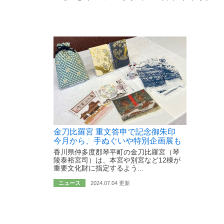
金刀比羅宮 重文答申で記念御朱印
今月から、手ぬぐいや特別企画展も
香川県仲多度郡琴平町の金刀比羅宮（琴
陵泰裕宮司）は、本宮や別宮など12棟が
重要文化財に指定するよう...
ニュース
2024.07.04 更新