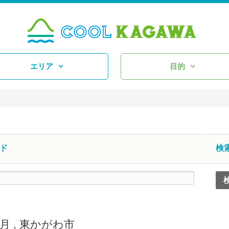
エリア
目的
ド
検
2月
,
東かがわ市