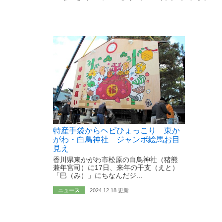
特産手袋からヘビひょっこり 東か
がわ・白鳥神社 ジャンボ絵馬お目
見え
香川県東かがわ市松原の白鳥神社（猪熊
兼年宮司）に17日、来年の干支（えと）
「巳（み）」にちなんだジ...
ニュース
2024.12.18 更新