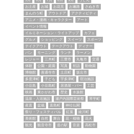
5月
6月
7月
8月
9月
うどん
お土産
お城
お花見
お遍路
さぬき市
まんのう町
アウトドア
アクティビティ
アニメ・漫画・キャラクター
アート
イベント情報
イルミネーション・ライトアップ
カフェ
グルメ
ショッピング
スイーツ
スポーツ
テイクアウト
テークアウト
ディナー
パン
モーニング
ランチ
ラーメン
レジャー
三木町
三豊市
丸亀市
交通
体験
公園・庭園
写真
初詣
動物園
博物館
善通寺市
土庄町
坂出市
多度津町
子ども
宇多津町
宿泊施設
小豆島
小豆島町
居酒屋・バー
工芸
映画
東かがわ市
歴史
水族館
温泉・入浴施設
瀬戸内国際芸術祭
琴平町
産直
盆栽
直島町
神社仏閣
祭り・フェスティバル
紅葉
綾川町
美術館
自然
舞台
花・植物
花火
観光
観音寺市
道の駅
音楽
高松市