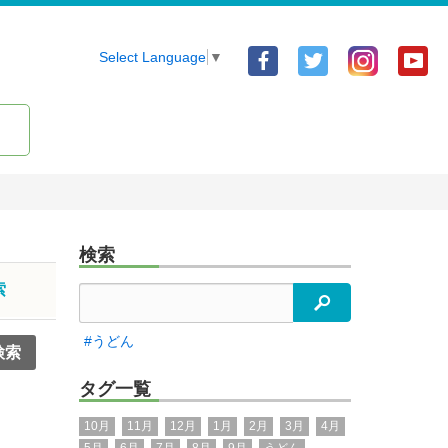
Facebook
Twitter
Yo
Select Language
▼
ア
ア
ア
カ
カ
カ
ウ
ウ
ウ
ン
ン
ン
ト
ト
ト
検索
索
検索
#うどん
タグ一覧
10月
11月
12月
1月
2月
3月
4月