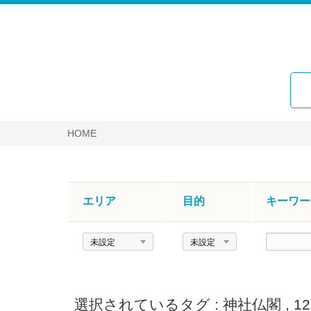
HOME
エリア
目的
キーワー
エ
目
キ
リ
的
ー
ア
ワ
ー
選択されているタグ :
神社仏閣
,
1
ド