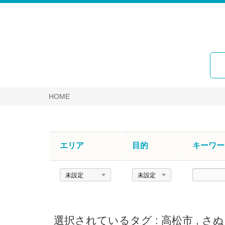
HOME
エリア
目的
キーワー
エ
目
キ
リ
的
ー
ア
ワ
ー
選択されているタグ :
高松市
,
さぬ
ド