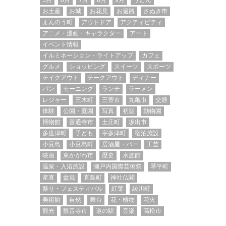
5月
6月
7月
8月
9月
うどん
お土産
お城
お花見
お遍路
さぬき市
まんのう町
アウトドア
アクティビティ
アニメ・漫画・キャラクター
アート
イベント情報
イルミネーション・ライトアップ
カフェ
グルメ
ショッピング
スイーツ
スポーツ
テイクアウト
テークアウト
ディナー
パン
モーニング
ランチ
ラーメン
レジャー
三木町
三豊市
丸亀市
交通
体験
公園・庭園
写真
初詣
動物園
博物館
善通寺市
土庄町
坂出市
多度津町
子ども
宇多津町
宿泊施設
小豆島
小豆島町
居酒屋・バー
工芸
映画
東かがわ市
歴史
水族館
温泉・入浴施設
瀬戸内国際芸術祭
琴平町
産直
盆栽
直島町
神社仏閣
祭り・フェスティバル
紅葉
綾川町
美術館
自然
舞台
花・植物
花火
観光
観音寺市
道の駅
音楽
高松市