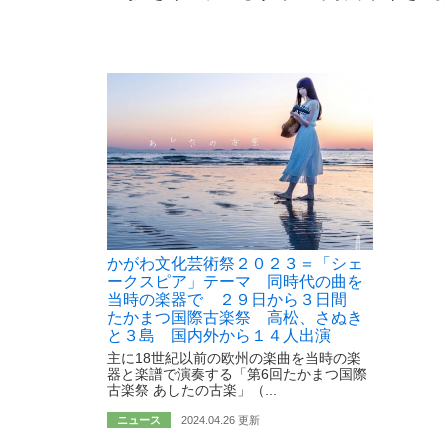
かがわ文化芸術祭２０２３＝「シェ
ークスピア」テーマ 同時代の曲を
当時の楽器で ２９日から３日間
たかまつ国際古楽祭 高松、さぬき
と３島 国内外から１４人出演
主に18世紀以前の欧州の楽曲を当時の楽
器と楽譜で演奏する「第6回たかまつ国際
古楽祭 あしたの古楽」（...
ニュース
2024.04.26 更新