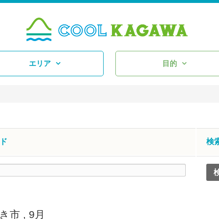
エリア
目的
ド
検
き市
,
9月