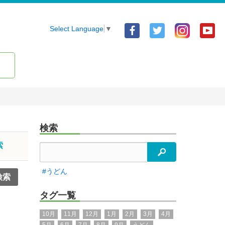
Facebook
Twitter
Yo
Select Language
▼
ア
ア
ア
カ
カ
カ
ウ
ウ
ウ
ン
ン
ン
ト
ト
ト
検索
索
検索
#うどん
タグ一覧
10月
11月
12月
1月
2月
3月
4月