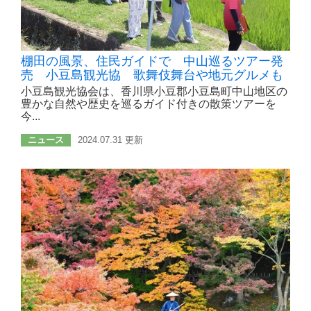
棚田の風景、住民ガイドで 中山巡るツアー発
売 小豆島観光協 歌舞伎舞台や地元グルメも
小豆島観光協会は、香川県小豆郡小豆島町中山地区の
豊かな自然や歴史を巡るガイド付きの散策ツアーを
今...
ニュース
2024.07.31 更新