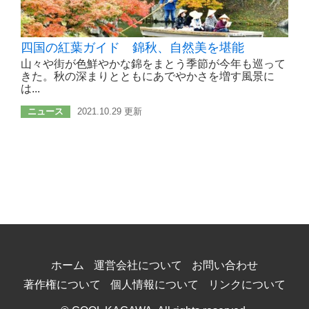
四国の紅葉ガイド 錦秋、自然美を堪能
山々や街が色鮮やかな錦をまとう季節が今年も巡って
きた。秋の深まりとともにあでやかさを増す風景に
は...
ニュース
2021.10.29 更新
ホーム
運営会社について
お問い合わせ
著作権について
個人情報について
リンクについて