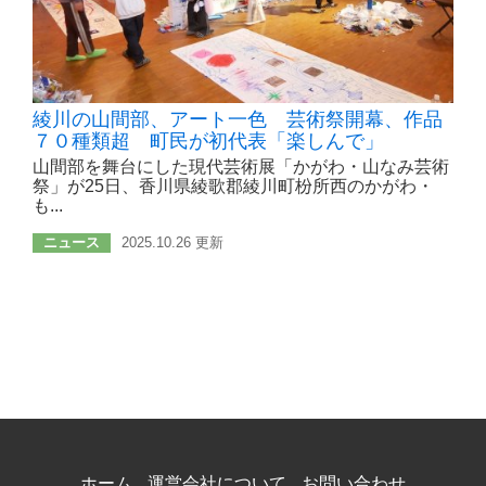
綾川の山間部、アート一色 芸術祭開幕、作品
７０種類超 町民が初代表「楽しんで」
山間部を舞台にした現代芸術展「かがわ・山なみ芸術
祭」が25日、香川県綾歌郡綾川町枌所西のかがわ・
も...
ニュース
2025.10.26 更新
ホーム
運営会社について
お問い合わせ