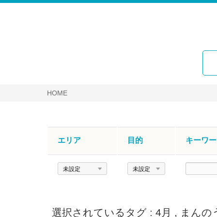
HOME
エリア
目的
キーワー
エ
目
キ
リ
的
ー
ア
ワ
ー
選択されているタグ :
4月
,
まんの
ド