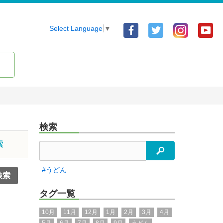
Facebook
Twitter
Yo
Select Language
▼
ア
ア
ア
カ
カ
カ
ウ
ウ
ウ
ン
ン
ン
ト
ト
ト
検索
索
検索
#うどん
タグ一覧
10月
11月
12月
1月
2月
3月
4月