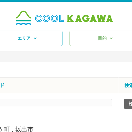
エリア
目的
ド
検
う町
,
坂出市