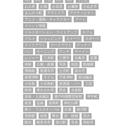
5月
6月
7月
8月
9月
うどん
お土産
お城
お花見
お遍路
さぬき市
まんのう町
アウトドア
アクティビティ
アニメ・漫画・キャラクター
アート
イベント情報
イルミネーション・ライトアップ
カフェ
グルメ
ショッピング
スイーツ
スポーツ
テイクアウト
テークアウト
ディナー
パン
モーニング
ランチ
ラーメン
レジャー
三木町
三豊市
丸亀市
交通
体験
公園・庭園
写真
初詣
動物園
博物館
善通寺市
土庄町
坂出市
多度津町
子ども
宇多津町
宿泊施設
小豆島
小豆島町
居酒屋・バー
工芸
映画
東かがわ市
歴史
水族館
温泉・入浴施設
瀬戸内国際芸術祭
琴平町
産直
盆栽
直島町
神社仏閣
祭り・フェスティバル
紅葉
綾川町
美術館
自然
舞台
花・植物
花火
観光
観音寺市
道の駅
音楽
高松市