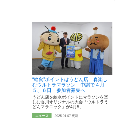
“給食”ポイントはうどん店 春楽し
むウルトラマラソン 中讃で４月
５、６日 参加者募集へ
うどん店を給水ポイントにマラソンを楽
しむ香川オリジナルの大会「ウルトラう
どんマラニック」が4月5、...
ニュース
2025.01.07 更新