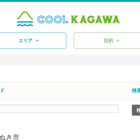
エリア
目的
ド
検
ぬき市