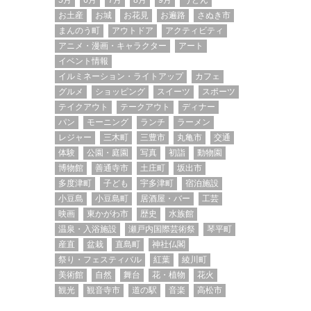
5月
6月
7月
8月
9月
うどん
お土産
お城
お花見
お遍路
さぬき市
まんのう町
アウトドア
アクティビティ
アニメ・漫画・キャラクター
アート
イベント情報
イルミネーション・ライトアップ
カフェ
グルメ
ショッピング
スイーツ
スポーツ
テイクアウト
テークアウト
ディナー
パン
モーニング
ランチ
ラーメン
レジャー
三木町
三豊市
丸亀市
交通
体験
公園・庭園
写真
初詣
動物園
博物館
善通寺市
土庄町
坂出市
多度津町
子ども
宇多津町
宿泊施設
小豆島
小豆島町
居酒屋・バー
工芸
映画
東かがわ市
歴史
水族館
温泉・入浴施設
瀬戸内国際芸術祭
琴平町
産直
盆栽
直島町
神社仏閣
祭り・フェスティバル
紅葉
綾川町
美術館
自然
舞台
花・植物
花火
観光
観音寺市
道の駅
音楽
高松市