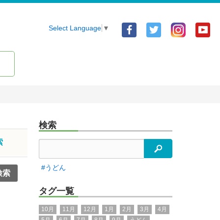
Facebook
Twitter
Yo
Select Language
▼
ア
ア
ア
カ
カ
カ
ウ
ウ
ウ
ン
ン
ン
ト
ト
ト
検索
索
検索
#うどん
タグ一覧
10月
11月
12月
1月
2月
3月
4月