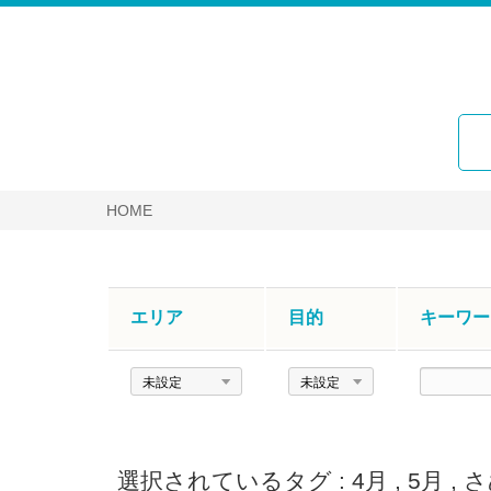
HOME
エリア
目的
キーワー
エ
目
キ
リ
的
ー
ア
ワ
ー
選択されているタグ :
4月
,
5月
,
さ
ド