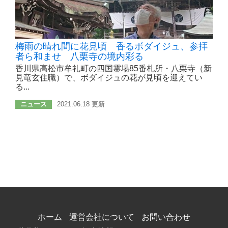
梅雨の晴れ間に花見頃 香るボダイジュ、参拝
者ら和ませ 八栗寺の境内彩る
香川県高松市牟礼町の四国霊場85番札所・八栗寺（新
見竜玄住職）で、ボダイジュの花が見頃を迎えてい
る...
ニュース
2021.06.18 更新
ホーム
運営会社について
お問い合わせ