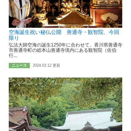
空海誕生祝い秘仏公開 善通寺・観智院、今回
限り
弘法大師空海の誕生1250年に合わせて、香川県善通寺
市善通寺町の総本山善通寺境内にある観智院（佐伯
行...
ニュース
2024.03.12 更新