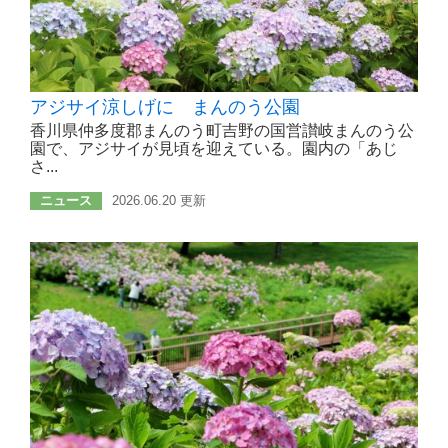
アジサイ涼しげに まんのう公園
香川県仲多度郡まんのう町吉野の国営讃岐まんのう公
園で、アジサイが見頃を迎えている。園内の「あじ
さ...
ニュース
2026.06.20 更新