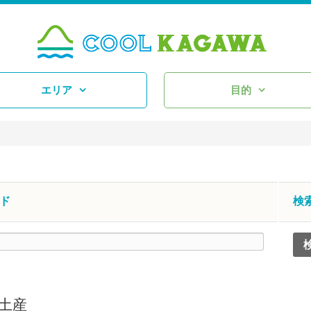
エリア
目的
ド
検
土産