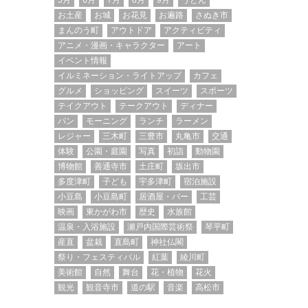
5月
6月
7月
8月
9月
うどん
お土産
お城
お花見
お遍路
さぬき市
まんのう町
アウトドア
アクティビティ
アニメ・漫画・キャラクター
アート
イベント情報
イルミネーション・ライトアップ
カフェ
グルメ
ショッピング
スイーツ
スポーツ
テイクアウト
テークアウト
ディナー
パン
モーニング
ランチ
ラーメン
レジャー
三木町
三豊市
丸亀市
交通
体験
公園・庭園
写真
初詣
動物園
博物館
善通寺市
土庄町
坂出市
多度津町
子ども
宇多津町
宿泊施設
小豆島
小豆島町
居酒屋・バー
工芸
映画
東かがわ市
歴史
水族館
温泉・入浴施設
瀬戸内国際芸術祭
琴平町
産直
盆栽
直島町
神社仏閣
祭り・フェスティバル
紅葉
綾川町
美術館
自然
舞台
花・植物
花火
観光
観音寺市
道の駅
音楽
高松市