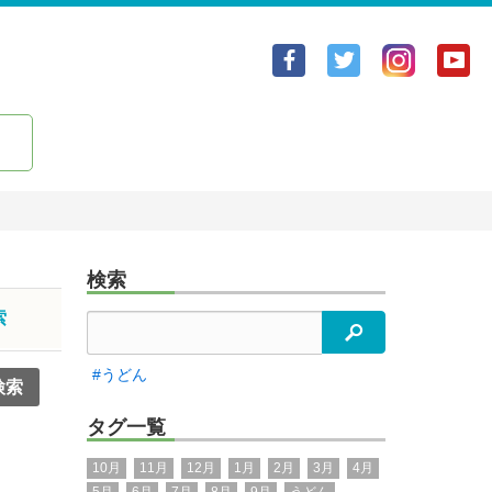
Facebook
Twitter
Yo
ア
ア
ア
カ
カ
カ
ウ
ウ
ウ
ン
ン
ン
ト
ト
ト
検索
索
検索
#うどん
タグ一覧
10月
11月
12月
1月
2月
3月
4月