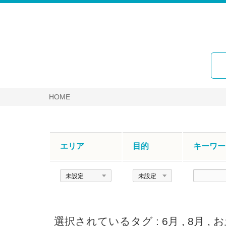
HOME
エリア
目的
キーワー
エ
目
キ
リ
的
ー
ア
ワ
ー
選択されているタグ :
6月
,
8月
,
お
ド