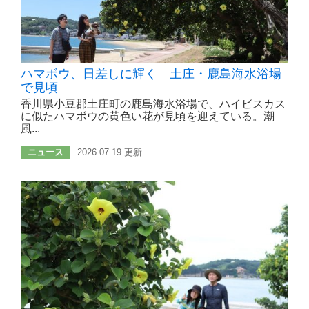
ハマボウ、日差しに輝く 土庄・鹿島海水浴場
で見頃
香川県小豆郡土庄町の鹿島海水浴場で、ハイビスカス
に似たハマボウの黄色い花が見頃を迎えている。潮
風...
ニュース
2026.07.19 更新