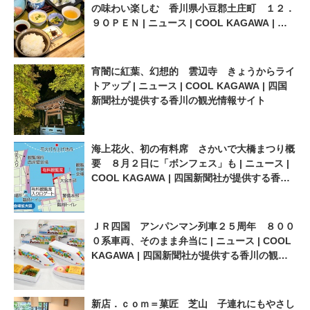
の味わい楽しむ 香川県小豆郡土庄町 １２．
新聞社が提供する香川の観光
COOL KAGAWA | 四国新聞社
９ＯＰＥＮ | ニュース | COOL KAGAWA | 四
情報サイト
が提供する香川の観光情報サ
国新聞社が提供する香川の観光情報サイト
イト
宵闇に紅葉、幻想的 雲辺寺 きょうからライ
トアップ | ニュース | COOL KAGAWA | 四国
新聞社が提供する香川の観光情報サイト
海上花火、初の有料席 さかいで大橋まつり概
要 ８月２日に「ボンフェス」も | ニュース |
COOL KAGAWA | 四国新聞社が提供する香川
の観光情報サイト
ＪＲ四国 アンパンマン列車２５周年 ８００
０系車両、そのまま弁当に | ニュース | COOL
KAGAWA | 四国新聞社が提供する香川の観光
情報サイト
新店．ｃｏｍ＝菓匠 芝山 子連れにもやさし