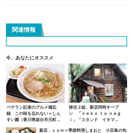
関連情報
今、あなたにオススメ
ベテラン記者のグルメ備忘
移住２組、新店同時オープ
録 この味を忘れない＝しん
ン 「ｎｅｋｏ ｔｏ ｎｅｇ
すい園（香川県坂出市元町）
ｉ」「スタンド イキマ
お茶屋さんの中華そば | ニュ
イ」 ともに地域盛り上げ
新店．ｃｏｍ＝季節料理しまおと 小豆島の旬
ース | COOL KAGAWA | 四国
地元食材使用 | ニュース |