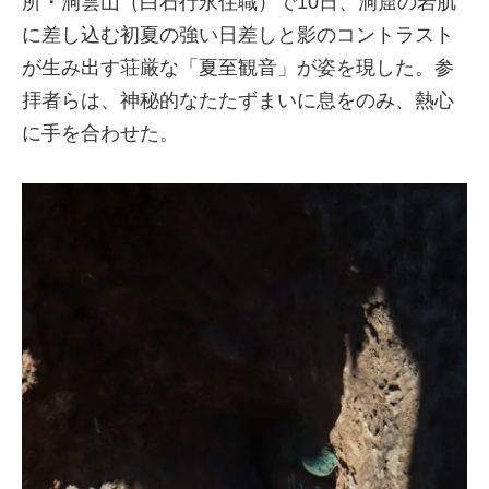
所・洞雲山（白石行永住職）で10日、洞窟の岩肌
に差し込む初夏の強い日差しと影のコントラスト
が生み出す荘厳な「夏至観音」が姿を現した。参
拝者らは、神秘的なたたずまいに息をのみ、熱心
に手を合わせた。