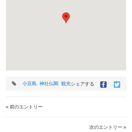
タ
小豆島
神社仏閣
観光
シェアする
Facebook
Twitt
グ
で
で
シ
シ
ェ
ェ
« 前のエントリー
ア
ア
す
す
る
る
次のエントリー »