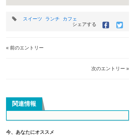
タ
スイーツ
ランチ
カフェ
グ
シェアする
Facebook
Twitt
で
で
シ
シ
ェ
ェ
« 前のエントリー
ア
ア
す
す
る
る
次のエントリー »
関連情報
今、あなたにオススメ