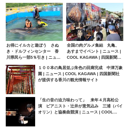
お得にイルカと遊ぼう さぬ
全国の肉グルメ集結 丸亀、
き・ドルフィンセンター 香
あすまでイベント | ニュース |
川県民ら一部5％引き | ニュー
COOL KAGAWA | 四国新聞社
ス | COOL KAGAWA | 四国新
が提供する香川の観光情報サ
１００本の鳥居並ぶ朱色の回廊完成 中津万象
聞社が提供する香川の観光情
イト
園 | ニュース | COOL KAGAWA | 四国新聞社
報サイト
が提供する香川の観光情報サイト
「生の音の迫力味わって」 来年４月高松公
演 ピアニスト・辻井が意気込み 三浦（バイ
オリン）と協奏曲競演 | ニュース | COOL
KAGAWA | 四国新聞社が提供する香川の観光
情報サイト