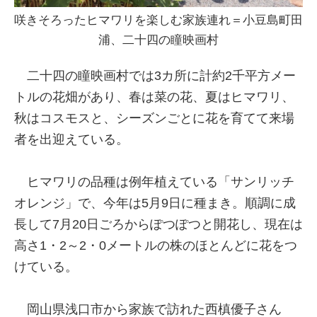
咲きそろったヒマワリを楽しむ家族連れ＝小豆島町田
浦、二十四の瞳映画村
二十四の瞳映画村では3カ所に計約2千平方メー
トルの花畑があり、春は菜の花、夏はヒマワリ、
秋はコスモスと、シーズンごとに花を育てて来場
者を出迎えている。
ヒマワリの品種は例年植えている「サンリッチ
オレンジ」で、今年は5月9日に種まき。順調に成
長して7月20日ごろからぽつぽつと開花し、現在は
高さ1・2～2・0メートルの株のほとんどに花をつ
けている。
岡山県浅口市から家族で訪れた西槙優子さん