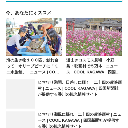
今、あなたにオススメ
海の生き物１００匹、触れ合
遅まきコスモス見頃 小豆
って オリーブビーチに「ミ
島・映画村で５万本 | ニュー
ニ水族館」 | ニュース | COOL
ス | COOL KAGAWA | 四国新
KAGAWA | 四国新聞社が提供
聞社が提供する香川の観光情
ヒマワリ満開、日差しに輝く 二十四の瞳映画
する香川の観光情報サイト
報サイト
村 | ニュース | COOL KAGAWA | 四国新聞社
が提供する香川の観光情報サイト
ヒマワリ潮風に揺れ 二十四の瞳映画村 | ニュ
ース | COOL KAGAWA | 四国新聞社が提供す
る香川の観光情報サイト