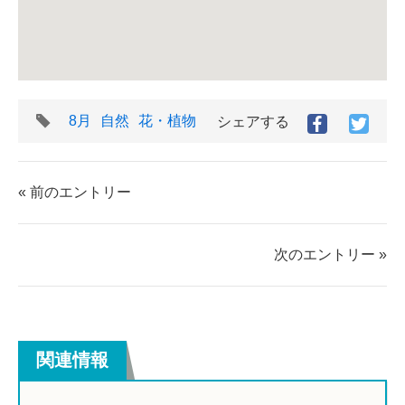
タ
8月
自然
花・植物
シェアする
Facebook
Twitt
グ
で
で
シ
シ
ェ
ェ
« 前のエントリー
ア
ア
す
す
る
る
次のエントリー »
関連情報