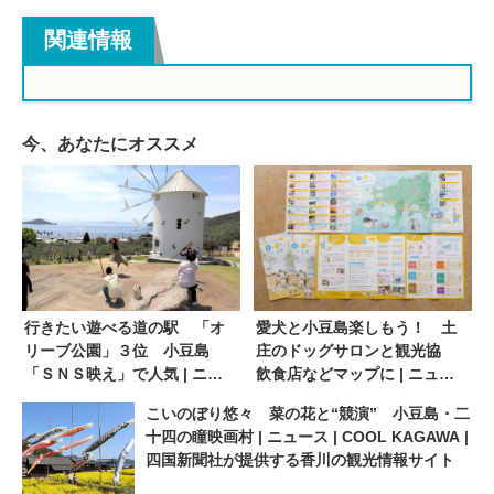
関連情報
今、あなたにオススメ
行きたい遊べる道の駅 「オ
愛犬と小豆島楽しもう！ 土
リーブ公園」３位 小豆島
庄のドッグサロンと観光協
「ＳＮＳ映え」で人気 | ニュ
飲食店などマップに | ニュー
ース | COOL KAGAWA | 四国
ス | COOL KAGAWA | 四国新
こいのぼり悠々 菜の花と“競演” 小豆島・二
新聞社が提供する香川の観光
聞社が提供する香川の観光情
十四の瞳映画村 | ニュース | COOL KAGAWA |
情報サイト
報サイト
四国新聞社が提供する香川の観光情報サイト