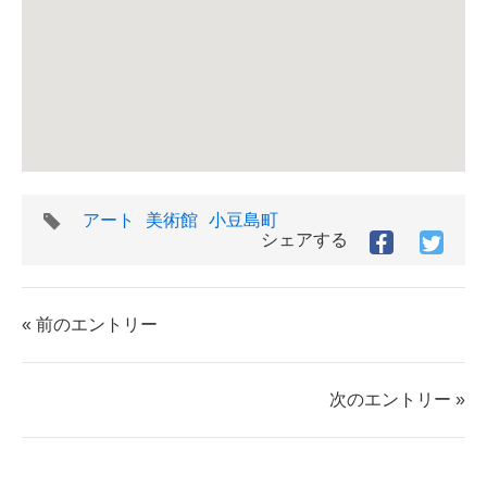
タ
アート
美術館
小豆島町
グ
シェアする
Facebook
Twitt
で
で
シ
シ
ェ
ェ
« 前のエントリー
ア
ア
す
す
る
る
次のエントリー »