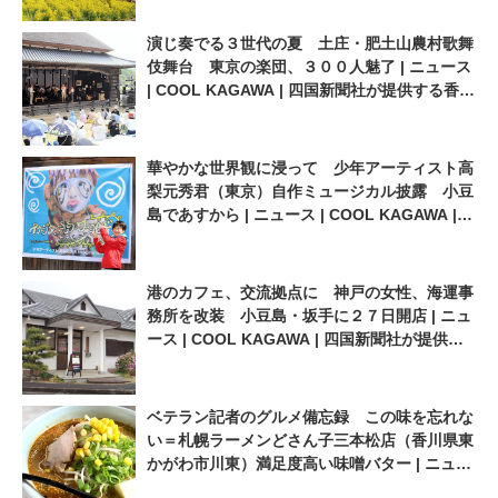
演じ奏でる３世代の夏 土庄・肥土山農村歌舞
伎舞台 東京の楽団、３００人魅了 | ニュース
| COOL KAGAWA | 四国新聞社が提供する香川
の観光情報サイト
華やかな世界観に浸って 少年アーティスト高
梨元秀君（東京）自作ミュージカル披露 小豆
島であすから | ニュース | COOL KAGAWA |
四国新聞社が提供する香川の観光情報サイト
港のカフェ、交流拠点に 神戸の女性、海運事
務所を改装 小豆島・坂手に２７日開店 | ニュ
ース | COOL KAGAWA | 四国新聞社が提供す
る香川の観光情報サイト
ベテラン記者のグルメ備忘録 この味を忘れな
い＝札幌ラーメンどさん子三本松店（香川県東
かがわ市川東）満足度高い味噌バター | ニュー
ス | COOL KAGAWA | 四国新聞社が提供する