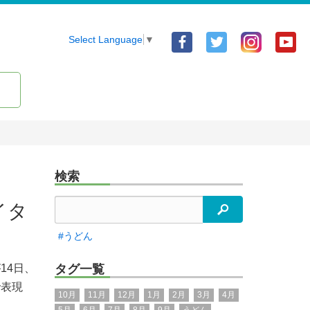
Facebook
Twitter
Yo
Select Language
▼
ア
ア
ア
カ
カ
カ
ウ
ウ
ウ
ン
ン
ン
ト
ト
ト
検索
イタ
検索
#うどん
14日、
タグ一覧
で表現
10月
11月
12月
1月
2月
3月
4月