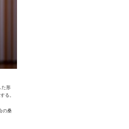
した形
現する。
会の桑