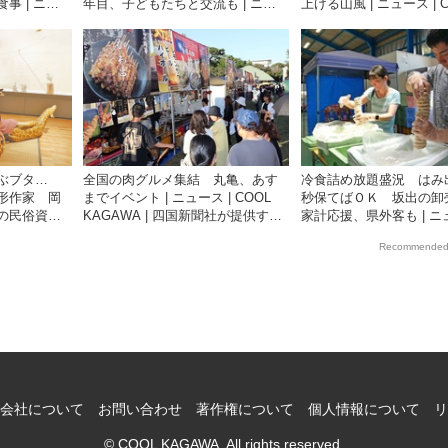
事 | ニュ
年目、子どもたちと交流も | ニュ
上げる山風 | ニュース | 
A | 四国新聞
ース | COOL KAGAWA | 四国新聞
KAGAWA | 四国新聞社
光情報サイ
社が提供する香川の観光情報サイ
香川の観光情報サイト
ト
飛ぶブタ…
全国の肉グルメ集結 丸亀、あす
冷食詰め放題盛況 はみ
形作家 岡
までイベント | ニュース | COOL
秒保てばＯＫ 坂出の
の民俗資料
KAGAWA | 四国新聞社が提供する
家計応援、県外客も | ニュ
ニュース |
香川の観光情報サイト
COOL KAGAWA | 四
Recommended
四国新聞社が提
供する香川の観光情報サ
サイト
会社について
お問い合わせ
著作権について
個人情報について
リ
© COOL KAGAWA. All rights reserved.