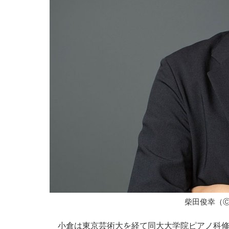
柴田俊幸（
小倉は東京芸術大を経て同大大学院ピアノ科修