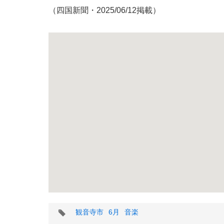
（四国新聞・2025/06/12掲載）
タ
観音寺市
6月
音楽
グ