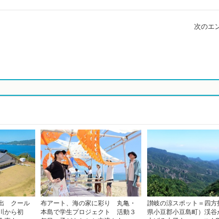
次のエン
出 クール
布アート、海の家に彩り 丸亀・
讃岐の涼スポット＝四方
香川から初
本島で学生プロジェクト 活動３
県小豆郡小豆島町）渓谷