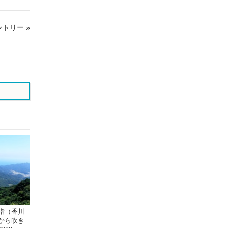
シ
シ
ェ
ェ
トリー »
ア
ア
す
す
る
る
指（香川
から吹き