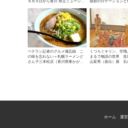
８月９日から香川 県立ミュージア
抜群のロケーションと食
ム | ニュース | COOL KAGAWA |
ース | COOL KAGAW
四国新聞社が提供する香川の観光
社が提供する香川の観
情報サイト
ト
ベテラン記者のグルメ備忘録 こ
くつろぐキリン、空
の味を忘れない＝札幌ラーメンど
まるで物語の世界 造
さん子三本松店（香川県東かがわ
山富男（坂出）展 石
市川東）満足度高い味噌バター |
館 来月１３日まで | 
ニュース | COOL KAGAWA | 四国
COOL KAGAWA | 
新聞社が提供する香川の観光情報
供する香川の観光情報
サイト
ホーム
運営