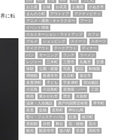
5月
6月
7月
8月
9月
うどん
お土産
お城
お花見
お遍路
さぬき市
まんのう町
アウトドア
アクティビティ
楽界に転
アニメ・漫画・キャラクター
アート
イベント情報
イルミネーション・ライトアップ
カフェ
グルメ
ショッピング
スイーツ
スポーツ
テイクアウト
テークアウト
ディナー
パン
モーニング
ランチ
ラーメン
レジャー
三木町
三豊市
丸亀市
交通
体験
公園・庭園
写真
初詣
動物園
博物館
善通寺市
土庄町
坂出市
多度津町
子ども
宇多津町
宿泊施設
小豆島
小豆島町
居酒屋・バー
工芸
映画
東かがわ市
歴史
水族館
温泉・入浴施設
瀬戸内国際芸術祭
琴平町
産直
盆栽
直島町
神社仏閣
祭り・フェスティバル
紅葉
綾川町
美術館
自然
舞台
花・植物
花火
観光
観音寺市
道の駅
音楽
高松市