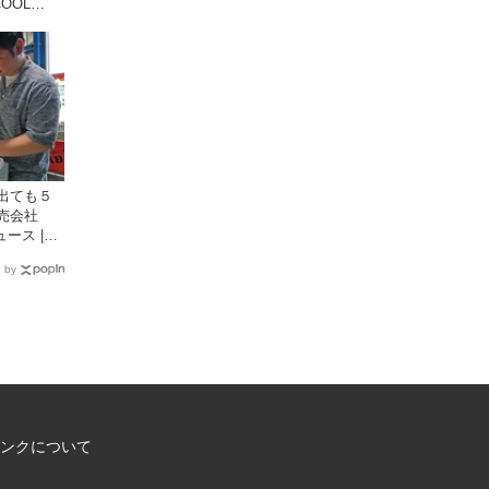
COOL
が提供する
出ても５
卸売会社
ース |
国新聞社が提
 by
イト
ンクについて