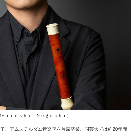
ⒸＨｉｒｏｓｈｉ Ｎｏｇｕｃｈｉ）
了、アムステルダム音楽院を首席卒業。同芸大では約20年間