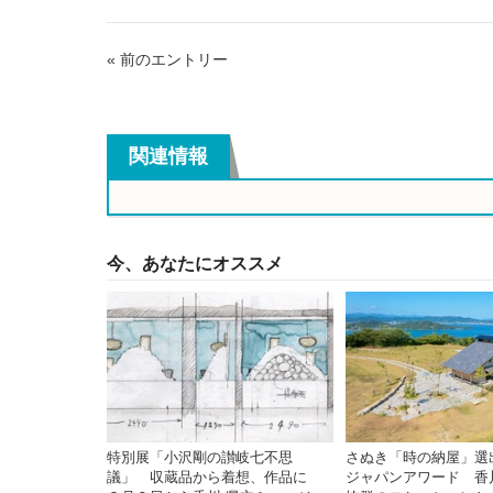
« 前のエントリー
関連情報
今、あなたにオススメ
特別展「小沢剛の讃岐七不思
さぬき「時の納屋」選
議」 収蔵品から着想、作品に
ジャパンアワード 